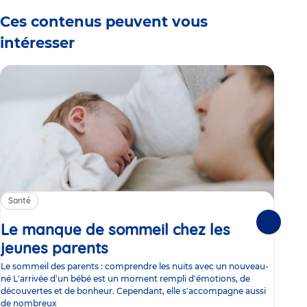
Ces contenus peuvent vous
intéresser
Santé
Sa
Le manque de sommeil chez les
Gr
Suivante
jeunes parents
Article
co
Le sommeil des parents : comprendre les nuits avec un nouveau-
Les 
né L'arrivée d'un bébé est un moment rempli d'émotions, de
les 
découvertes et de bonheur. Cependant, elle s'accompagne aussi
l'es
de nombreux
gast