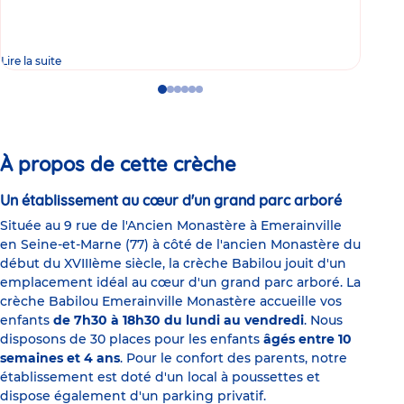
Lire la suite
Lire 
Go
Go
Go
Go
Go
Go
to
to
to
to
to
to
slide
slide
slide
slide
slide
slide
1
2
3
4
5
6
À propos de cette crèche
Un établissement au cœur d'un grand parc arboré
Située au 9 rue de l'Ancien Monastère à Emerainville
en Seine-et-Marne (77) à côté de l'ancien Monastère du
début du XVIIIème siècle, la crèche Babilou jouit d'un
emplacement idéal au cœur d'un grand parc arboré. La
crèche Babilou Emerainville Monastère accueille vos
enfants
de 7h30 à 18h30 du lundi au vendredi
. Nous
disposons de 30 places pour les enfants
âgés entre 10
semaines et 4 ans
. Pour le confort des parents, notre
établissement est doté d'un local à poussettes et
dispose également d'un parking privatif.