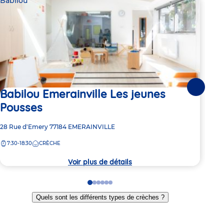
Babilou
Bab
Babilou Emerainville Les jeunes
Suivante
2 pl
Pousses
Ba
Adresse
28 Rue d'Emery
77184
EMERAINVILLE
Adre
25 R
de
de
7:30-18:30
CRÈCHE
la
8:
la
crèche
crèc
Voir plus de détails
Go
Go
Go
Go
Go
Go
to
to
to
to
to
to
Quels sont les différents types de crèches ?
slide
slide
slide
slide
slide
slide
1
2
3
4
5
6