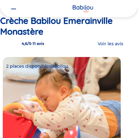
Vous
Accueil
Babilou Emerainville Monastère
êtes
ici
Crèche Babilou Emerainville
Monastère
Voir les avis
4,6/5
-
11 avis
2 places disponibles
Babilou