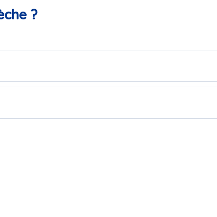
èche ?