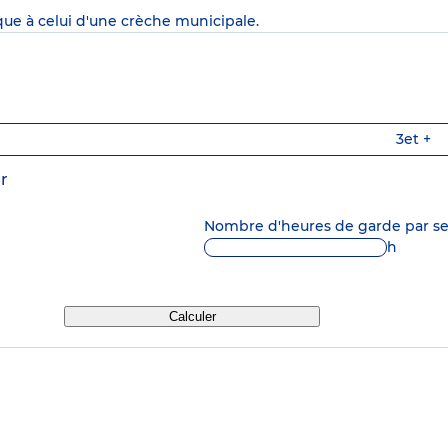
que à celui d'une crèche municipale.
3
et +
r
Nombre d'heures de garde par 
h
Calculer