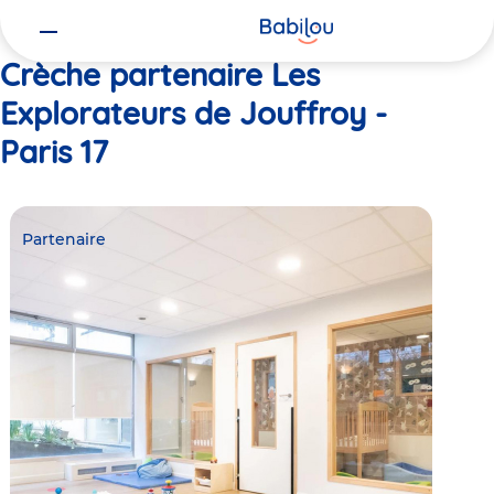
Vous
Accueil
Les Explorateurs de Jouffroy - Paris 17
êtes
ici
Crèche partenaire Les
Explorateurs de Jouffroy -
Paris 17
Partenaire