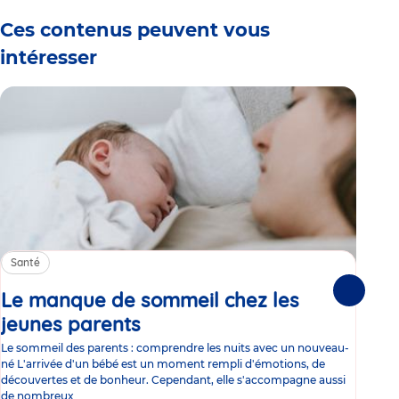
Ces contenus peuvent vous
intéresser
Santé
Sa
Le manque de sommeil chez les
Gr
Suivante
jeunes parents
Article
co
Le sommeil des parents : comprendre les nuits avec un nouveau-
Les 
né L'arrivée d'un bébé est un moment rempli d'émotions, de
les 
découvertes et de bonheur. Cependant, elle s'accompagne aussi
l'es
de nombreux
gast