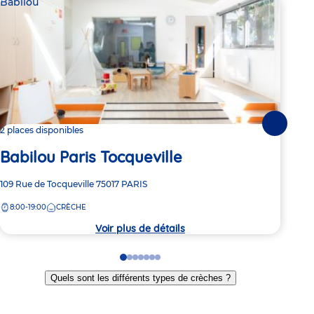
Babilou
Bab
Suivante
2 places disponibles
Dern
Babilou Paris Tocqueville
Ba
Adresse
109 Rue de Tocqueville
75017
PARIS
Adre
69 R
de
de
8:00-19:00
CRÈCHE
8:
la
la
crèche
crèc
Voir plus de détails
Go
Go
Go
Go
Go
Go
Go
to
to
to
to
to
to
to
Quels sont les différents types de crèches ?
slide
slide
slide
slide
slide
slide
slide
1
2
3
4
5
6
7