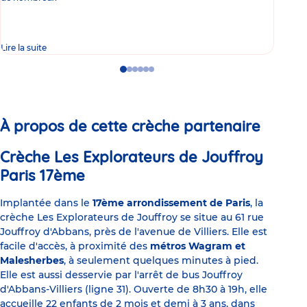
Lire la suite
Lire 
Go
Go
Go
Go
Go
Go
to
to
to
to
to
to
slide
slide
slide
slide
slide
slide
1
2
3
4
5
6
À propos de cette crèche partenaire
Crèche Les Explorateurs de Jouffroy
Paris 17ème
Implantée dans le
17ème arrondissement de Paris
, la
crèche Les Explorateurs de Jouffroy se situe au 61 rue
Jouffroy d'Abbans, près de l'avenue de Villiers. Elle est
facile d'accès, à proximité des
métros Wagram et
Malesherbes
, à seulement quelques minutes à pied.
Elle est aussi desservie par l'arrêt de bus Jouffroy
d'Abbans-Villiers (ligne 31). Ouverte de 8h30 à 19h, elle
accueille 22 enfants de 2 mois et demi à 3 ans, dans