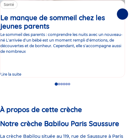
Santé
Sa
Le manque de sommeil chez les
Gr
Suivante
jeunes parents
Article
co
Le sommeil des parents : comprendre les nuits avec un nouveau-
Les 
né L'arrivée d'un bébé est un moment rempli d'émotions, de
les 
découvertes et de bonheur. Cependant, elle s'accompagne aussi
l'es
de nombreux
gast
Lire la suite
Lire 
Go
Go
Go
Go
Go
Go
to
to
to
to
to
to
slide
slide
slide
slide
slide
slide
1
2
3
4
5
6
À propos de cette crèche
Notre crèche Babilou Paris Saussure
La crèche Babilou située au 119, rue de Saussure à Paris