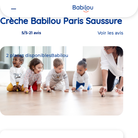
Vous
Accueil
Babilou Paris Saussure
êtes
ici
Crèche Babilou Paris Saussure
Voir les avis
5/5
-
21 avis
2 places disponibles
Babilou