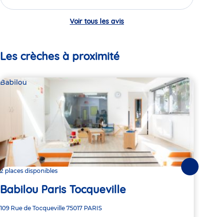
Voir tous les avis
Les crèches à proximité
Babilou
Bab
Suivante
2 places disponibles
Dern
Babilou Paris Tocqueville
Ba
Adresse
109 Rue de Tocqueville
75017
PARIS
Adre
69 R
de
de