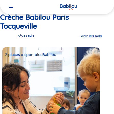
Vous
Accueil
Babilou Paris Tocqueville
êtes
ici
Crèche Babilou Paris
Tocqueville
Voir les avis
5/5
-
13 avis
2 places disponibles
Babilou