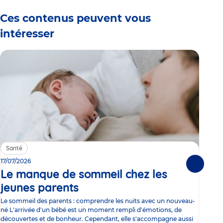
Ces contenus peuvent vous
intéresser
Santé
Sa
17/07/2026
15/0
Suivante
Le manque de sommeil chez les
Gr
jeunes parents
Article
co
Le sommeil des parents : comprendre les nuits avec un nouveau-
Les 
né L'arrivée d'un bébé est un moment rempli d'émotions, de
les 
découvertes et de bonheur. Cependant, elle s'accompagne aussi
l'es