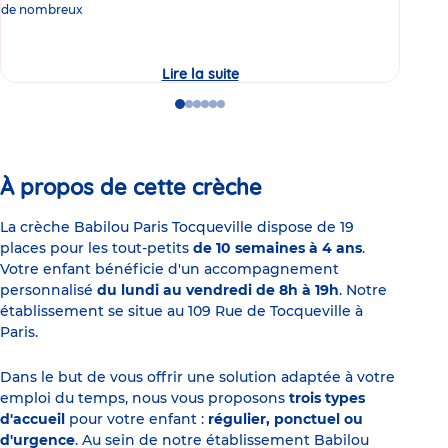
de nombreux
gast
Lire la suite
Le
manque
de
Go
Go
Go
Go
Go
Go
sommeil
to
to
to
to
to
to
chez
slide
slide
slide
slide
slide
slide
les
1
2
3
4
5
6
jeunes
parents
À propos de cette crèche
La crèche Babilou Paris Tocqueville dispose de 19
places pour les tout-petits
de 10 semaines à 4 ans
.
Votre enfant bénéficie d'un accompagnement
personnalisé
du lundi au vendredi de 8h à 19h
. Notre
établissement se situe au 109 Rue de Tocqueville à
Paris.
Dans le but de vous offrir une solution adaptée à votre
emploi du temps, nous vous proposons
trois types
d'accueil
pour votre enfant :
régulier, ponctuel ou
d'urgence
. Au sein de notre établissement Babilou