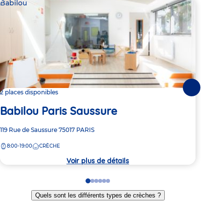
Babilou
Bab
Suivante
2 places disponibles
Dern
Babilou Paris Saussure
Ba
Adresse
119 Rue de Saussure
75017
PARIS
Adre
69 R
de
de
8:00-19:00
CRÈCHE
8:
la
la
crèche
crèc
Voir plus de détails
Go
Go
Go
Go
Go
Go
to
to
to
to
to
to
Quels sont les différents types de crèches ?
slide
slide
slide
slide
slide
slide
1
2
3
4
5
6