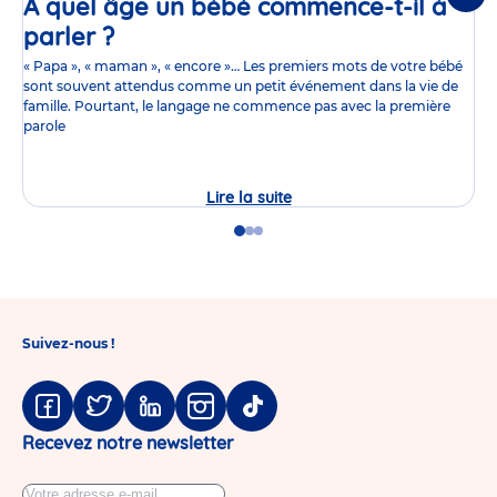
À quel âge un bébé commence-t-il à
Suiv
parler ?
Article
« Papa », « maman », « encore »… Les premiers mots de votre bébé
sont souvent attendus comme un petit événement dans la vie de
famille. Pourtant, le langage ne commence pas avec la première
parole
Lire la suite
À
quel
âge
Go
Go
Go
un
to
to
to
bébé
slide
slide
slide
commence-
1
2
3
t-
il
à
Suivez-nous !
parler
?
Facebook
Twitter
Linkedin
Instagram
Tiktok
Recevez notre newsletter