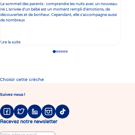
Le sommeil des parents : comprendre les nuits avec un nouveau-
Les 
né L'arrivée d'un bébé est un moment rempli d'émotions, de
les 
découvertes et de bonheur. Cependant, elle s'accompagne aussi
l'es
de nombreux
gast
Lire la suite
Lire 
Go
Go
Go
Go
Go
Go
to
to
to
to
to
to
slide
slide
slide
slide
slide
slide
1
2
3
4
5
6
Choisir cette crèche
Suivez-nous !
Facebook
Twitter
Linkedin
Instagram
Tiktok
Recevez notre newsletter