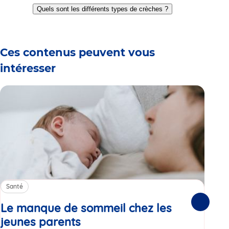
to
to
to
to
to
to
Quels sont les différents types de crèches ?
slide
slide
slide
slide
slide
slide
1
2
3
4
5
6
Ces contenus peuvent vous
intéresser
Santé
Sa
Le manque de sommeil chez les
Gr
Suivante
jeunes parents
Article
co