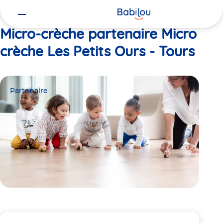
Vous
Accueil
Micro crèche Les Petits Ours - Tours
êtes
ici
Micro-crèche partenaire Micro
crèche Les Petits Ours - Tours
Partenaire