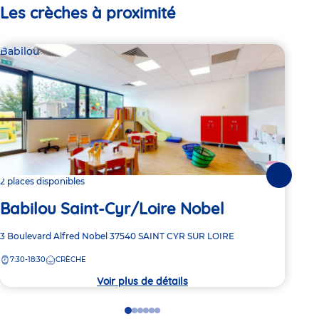
Les crèches à proximité
Babilou
Par
Mi
Suivante
2 places disponibles
Babilou Saint-Cyr/Loire Nobel
Adre
27 R
de
Adresse
3 Boulevard Alfred Nobel
37540
SAINT CYR SUR LOIRE
7:
la
de
crèc
7:30-18:30
CRÈCHE
la
crèche
Voir plus de détails
Go
Go
Go
Go
Go
Go