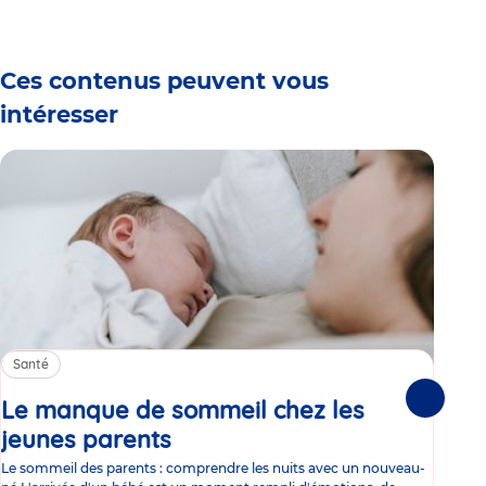
1
2
3
4
5
6
Ces contenus peuvent vous
intéresser
Santé
Sa
Le manque de sommeil chez les
Gr
Suivante
jeunes parents
Article
co
Le sommeil des parents : comprendre les nuits avec un nouveau-
Les 