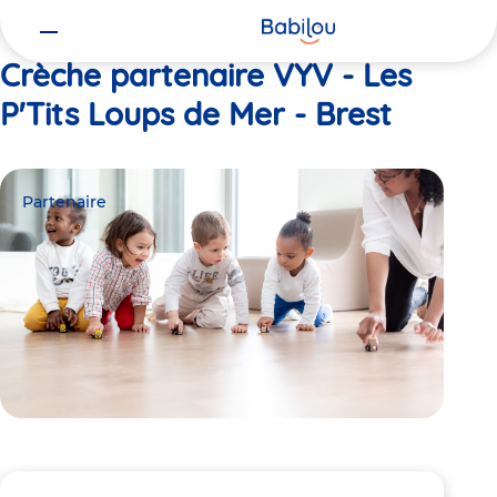
Vous
Accueil
VYV - Les P'Tits Loups de Mer - Brest
êtes
ici
Crèche partenaire VYV - Les
P'Tits Loups de Mer - Brest
Partenaire