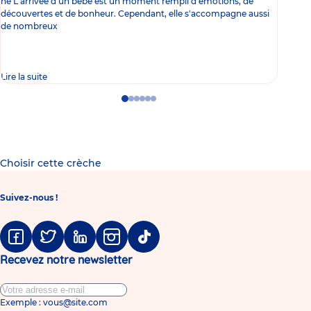
né L'arrivée d'un bébé est un moment rempli d'émotions, de
les 
découvertes et de bonheur. Cependant, elle s'accompagne aussi
l'es
de nombreux
gast
Lire la suite
Lire 
Go
Go
Go
Go
Go
Go
to
to
to
to
to
to
slide
slide
slide
slide
slide
slide
1
2
3
4
5
6
Choisir cette crèche
Suivez-nous !
Facebook
Twitter
Linkedin
Instagram
Tiktok
Recevez notre newsletter
Exemple : vous@site.com