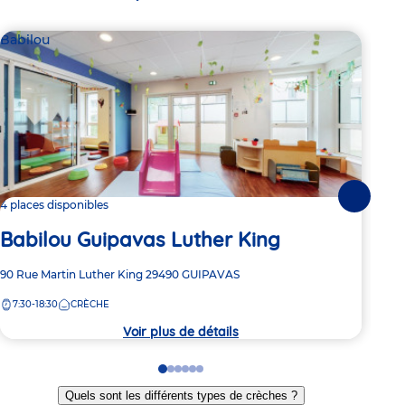
Babilou
Bab
Suivante
4 places disponibles
2 pl
Babilou Guipavas Luther King
Ba
Adresse
90 Rue Martin Luther King
29490
GUIPAVAS
Adre
230 
de
de
7:30-18:30
CRÈCHE
7:
la
la
crèche
crèc
Voir plus de détails
Go
Go
Go
Go
Go
Go
to
to
to
to
to
to
Quels sont les différents types de crèches ?
slide
slide
slide
slide
slide
slide