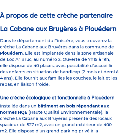
slide
slide
slide
slide
slide
slide
1
2
3
4
5
6
À propos de cette crèche partenaire
La Cabane aux Bruyères à Plouédern
Dans le département du Finistère, vous trouverez la
crèche La Cabane aux Bruyères dans la commune de
Plouédern
. Elle est implantée dans la zone artisanale
de Loc Ar Bruc, au numéro 2. Ouverte de 7h15 à 19h,
elle dispose de 40 places, avec possibilité d'accueillir
des enfants en situation de handicap (2 mois et demi à
4 ans). Elle fournit aux familles les couches, le lait et les
repas, en liaison froide.
Une crèche écologique et fonctionnelle à Plouédern
Installée dans un
bâtiment en bois répondant aux
normes HQE
(Haute Qualité Environnementale), la
crèche La Cabane aux Bruyères présente des locaux
spacieux de 527 m2, avec un grand extérieur de 400
m2. Elle dispose d'un grand parking privé à la