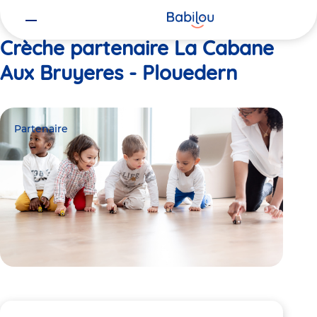
Vous
Accueil
La Cabane Aux Bruyeres - Plouedern
êtes
ici
Crèche partenaire La Cabane
Aux Bruyeres - Plouedern
Partenaire