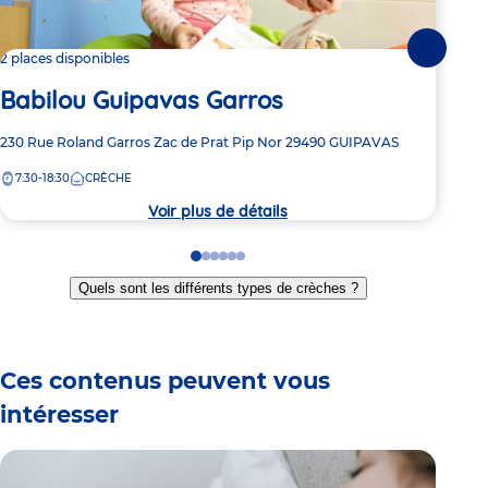
Suivante
2 places disponibles
4 pl
Babilou Guipavas Garros
Ba
Adresse
230 Rue Roland Garros
Zac de Prat Pip Nor
29490
GUIPAVAS
Adre
90 R
de
de
7:30-18:30
CRÈCHE
7:
la
la
crèche
crèc
Voir plus de détails
Go
Go
Go
Go
Go
Go
to
to
to
to
to
to
Quels sont les différents types de crèches ?
slide
slide
slide
slide
slide
slide
1
2
3
4
5
6
Ces contenus peuvent vous
intéresser