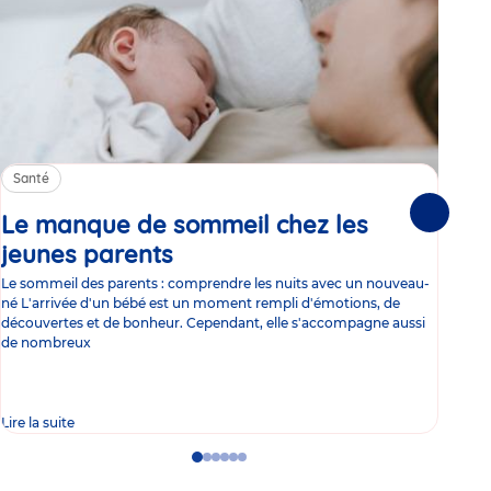
Santé
Sa
Le manque de sommeil chez les
Gr
Suivante
jeunes parents
Article
co
Le sommeil des parents : comprendre les nuits avec un nouveau-
Les 
né L'arrivée d'un bébé est un moment rempli d'émotions, de
les 
découvertes et de bonheur. Cependant, elle s'accompagne aussi
l'es
de nombreux
gast
Lire la suite
Lire 
Go
Go
Go
Go
Go
Go
to
to
to
to
to
to