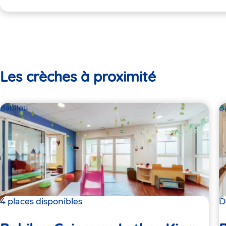
Les crèches à proximité
Babilou
B
4 places disponibles
D