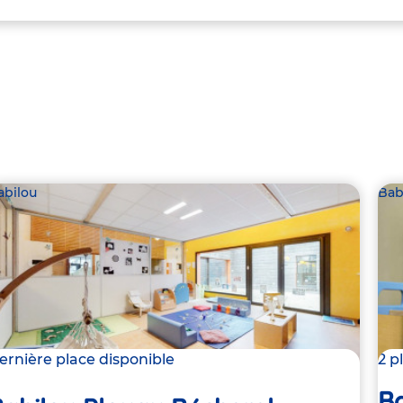
abilou
Bab
ernière place disponible
2 p
B