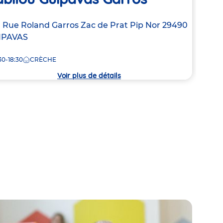
Adre
69 R
resse
 Rue Roland Garros
Zac de Prat Pip Nor
29490
de
IPAVAS
7:30
la
crèc
30-18:30
CRÈCHE
che
Voir plus de détails