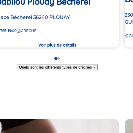
abilou Plouay Bécherel
Ad
230
dresse
lace Bécherel
56240
PLOUAY
de
GU
e
la
7:15-19:00
CRÈCHE
7:
crè
rèche
Voir plus de détails
Go
Go
to
to
Quels sont les différents types de crèches ?
slide
slide
1
2