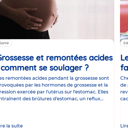
Santé
Ed
Grossesse et remontées acides
Le
: comment se soulager ?
Article
fa
es remontées acides pendant la grossesse sont
Che
rovoquées par les hormones de grossesse et la
de 
ression exercée par l'utérus sur l'estomac. Elles
rev
ntraînent des brûlures d'estomac, un reflux
cac
astrique
le
ire la suite
Lir