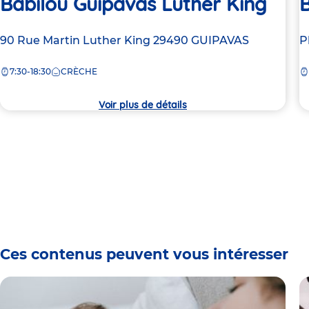
Babilou Guipavas Luther King
B
Adresse
90 Rue Martin Luther King
29490
GUIPAVAS
A
P
de
d
7:30-18:30
CRÈCHE
la
la
crèche
c
Voir plus de détails
Ces contenus peuvent vous intéresser