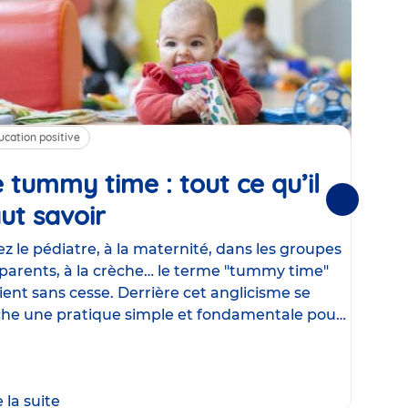
ucation positive
Alim
 tummy time : tout ce qu’il
Cha
Suivantes
ut savoir
Article
mé
con
z le pédiatre, à la maternité, dans les groupes
parents, à la crèche… le terme "tummy time"
Le la
ient sans cesse. Derrière cet anglicisme se
d’ut
he une pratique simple et fondamentale pour
temp
rapi
crée
e la suite
Lire 