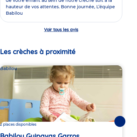
de votre enfant au sein de notre crèche soit à la
hauteur de vos attentes. Bonne journée, L’équipe
Babilou
Voir tous les avis
Les crèches à proximité
Babilou
Par
Câ
Suivante
2 places disponibles
Gu
Babilou Guipavas Garros