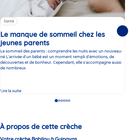
Santé
Sa
Le manque de sommeil chez les
Gr
Suivante
jeunes parents
Article
co
Le sommeil des parents : comprendre les nuits avec un nouveau-
Les 
né L'arrivée d'un bébé est un moment rempli d'émotions, de
les 
découvertes et de bonheur. Cependant, elle s'accompagne aussi
l'es
de nombreux
gast
Lire la suite
Lire 
Go
Go
Go
Go
Go
Go
to
to
to
to
to
to
slide
slide
slide
slide
slide
slide
1
2
3
4
5
6
À propos de cette crèche
Votre crèche Babilou à Guipavas