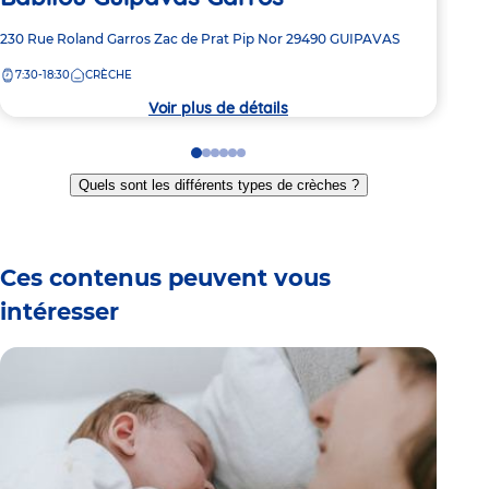
Adre
315 
Adresse
230 Rue Roland Garros
Zac de Prat Pip Nor
29490
GUIPAVAS
de
de
7:
la
7:30-18:30
CRÈCHE
la
crèc
crèche
Voir plus de détails
Go
Go
Go
Go
Go
Go
to
to
to
to
to
to
Quels sont les différents types de crèches ?
slide
slide
slide
slide
slide
slide
1
2
3
4
5
6
Ces contenus peuvent vous
intéresser