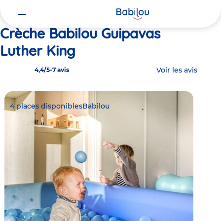
Vous
Accueil
Babilou Guipavas Luther King
êtes
ici
Crèche Babilou Guipavas
Luther King
Voir les avis
4,4/5
-
7 avis
4 places disponibles
Babilou