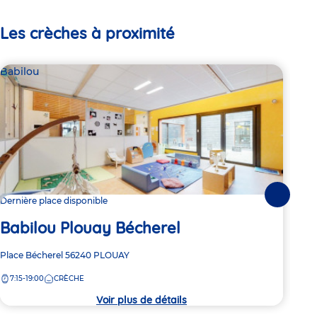
Les crèches à proximité
Babilou
Bab
Suivante
Dernière place disponible
4 pl
Babilou Plouay Bécherel
Ba
Adresse
Place Bécherel
56240
PLOUAY
Adre
90 R
de
de
7:15-19:00
CRÈCHE
7:
la
la
crèche
crèc
Voir plus de détails