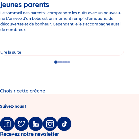
jeunes parents
Article
co
Le sommeil des parents : comprendre les nuits avec un nouveau-
Les 
né L'arrivée d'un bébé est un moment rempli d'émotions, de
les 
découvertes et de bonheur. Cependant, elle s'accompagne aussi
l'es
de nombreux
gast
Lire la suite
Lire 
Go
Go
Go
Go
Go
Go
to
to
to
to
to
to
slide
slide
slide
slide
slide
slide
1
2
3
4
5
6
Choisir cette crèche
Suivez-nous !
Facebook
Twitter
Linkedin
Instagram
Tiktok
Recevez notre newsletter