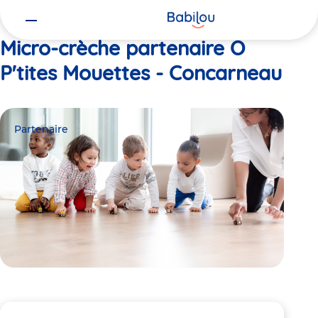
Vous
Accueil
O P'tites Mouettes - Concarneau
êtes
ici
Micro-crèche partenaire O
P'tites Mouettes - Concarneau
Partenaire