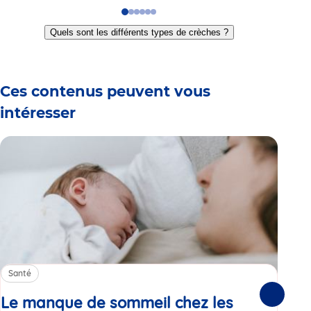
Go
Go
Go
Go
Go
Go
to
to
to
to
to
to
Quels sont les différents types de crèches ?
slide
slide
slide
slide
slide
slide
1
2
3
4
5
6
Ces contenus peuvent vous
intéresser
Santé
Sa
Le manque de sommeil chez les
Gr
Suivante