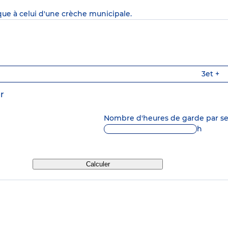
que à celui d'une crèche municipale.
3
et +
r
Nombre d'heures de garde par 
h
Calculer