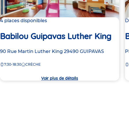
4 places disponibles
D
Babilou Guipavas Luther King
B
Adresse
90 Rue Martin Luther King
29490
GUIPAVAS
A
P
de
d
7:30-18:30
CRÈCHE
la
la
crèche
c
Voir plus de détails