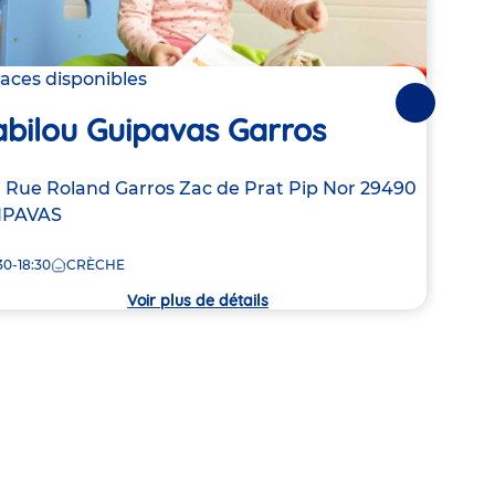
Mic
laces disponibles
Suivantes
Eto
abilou Guipavas Garros
Adre
7 All
resse
 Rue Roland Garros
Zac de Prat Pip Nor
29490
de
IPAVAS
8:00
la
crèc
30-18:30
CRÈCHE
che
Voir plus de détails