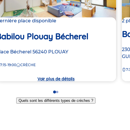
ernière place disponible
2 p
B
abilou Plouay Bécherel
Ad
230
dresse
lace Bécherel
56240
PLOUAY
de
GU
e
la
7:15-19:00
CRÈCHE
7:
crè
rèche
Voir plus de détails
Go
Go
to
to
Quels sont les différents types de crèches ?
slide
slide
1
2