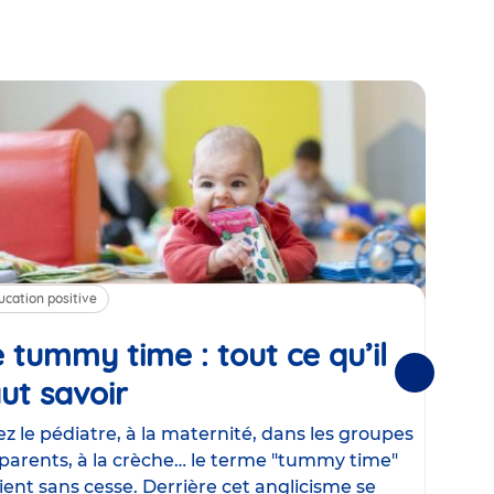
ucation positive
Alim
 tummy time : tout ce qu’il
Cha
Suivantes
ut savoir
Article
mé
con
z le pédiatre, à la maternité, dans les groupes
parents, à la crèche… le terme "tummy time"
Le la
ient sans cesse. Derrière cet anglicisme se