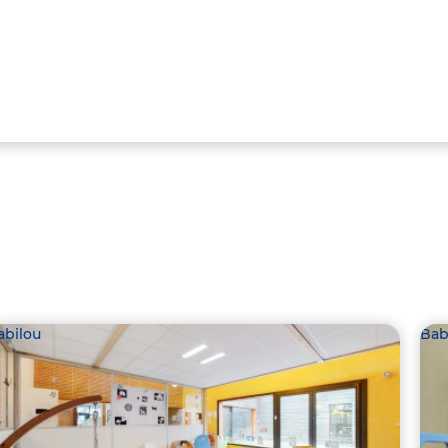
abilou
Bab