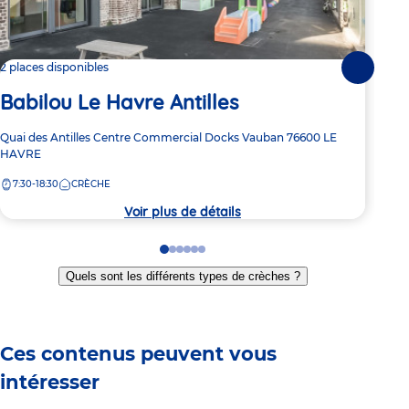
2 places disponibles
1 pl
Suivante
Babilou Le Havre Antilles
Ba
Adresse
Quai des Antilles
Centre Commercial Docks Vauban
76600
LE
Adre
375 
de
HAVRE
de
la
7:
la
7:30-18:30
CRÈCHE
crèche
crèc
Voir plus de détails
Go
Go
Go
Go
Go
Go
to
to
to
to
to
to
Quels sont les différents types de crèches ?
slide
slide
slide
slide
slide
slide
1
2
3
4
5
6
Ces contenus peuvent vous
intéresser