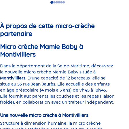
Go
Go
Go
Go
Go
Go
to
to
to
to
to
to
slide
slide
slide
slide
slide
slide
1
2
3
4
5
6
À propos de cette micro-crèche
partenaire
Micro crèche Mamie Baby à
Montivilliers
Dans le département de la Seine-Maritime, découvrez
la nouvelle micro crèche Mamie Baby située à
Montivilliers
. D'une capacité de 12 berceaux, elle se
situe au 53 rue Jean Jaurès. Elle accueille des enfants
en âge préscolaire (4 mois à 3 ans) de 7h45 à 18h45.
Elle fournit aux parents les couches et les repas (liaison
froide), en collaboration avec un traiteur indépendant.
Une nouvelle micro crèche à Montivilliers
Structure à dimension humaine, la micro crèche