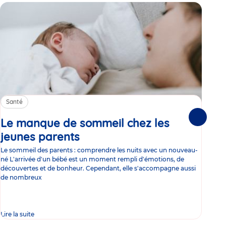
Santé
Sa
Le manque de sommeil chez les
Gr
Suivante
jeunes parents
Article
co
Le sommeil des parents : comprendre les nuits avec un nouveau-
Les 
né L'arrivée d'un bébé est un moment rempli d'émotions, de
les 
découvertes et de bonheur. Cependant, elle s'accompagne aussi
l'es
de nombreux
gast
Lire la suite
Lire 