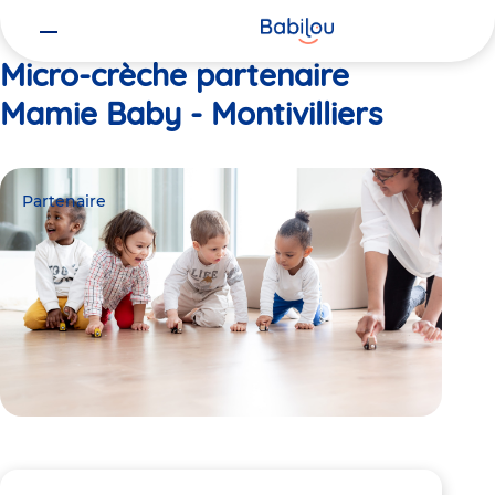
Vous
Accueil
Mamie Baby - Montivilliers
êtes
ici
Micro-crèche partenaire
Mamie Baby - Montivilliers
Partenaire