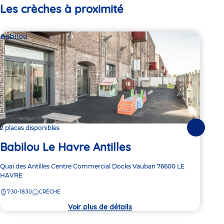
Les crèches à proximité
Babilou
Bab
2 places disponibles
1 pl
Suivante
Babilou Le Havre Antilles
Ba
Adresse
Quai des Antilles
Centre Commercial Docks Vauban
76600
LE
Adre
375 
de
HAVRE
de
la
7:
la
7:30-18:30
CRÈCHE
crèche
crèc
Voir plus de détails