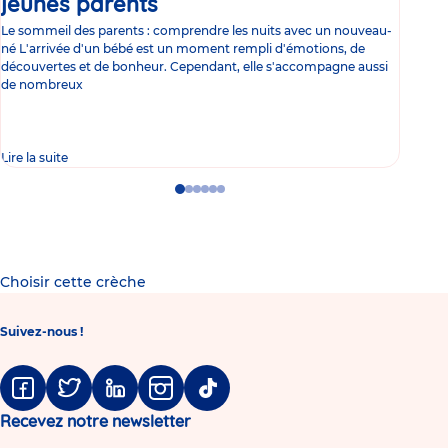
jeunes parents
Article
co
Le sommeil des parents : comprendre les nuits avec un nouveau-
Les 
né L'arrivée d'un bébé est un moment rempli d'émotions, de
les 
découvertes et de bonheur. Cependant, elle s'accompagne aussi
l'es
de nombreux
gast
Lire la suite
Lire 
Go
Go
Go
Go
Go
Go
to
to
to
to
to
to
slide
slide
slide
slide
slide
slide
1
2
3
4
5
6
Choisir cette crèche
Suivez-nous !
Facebook
Twitter
Linkedin
Instagram
Tiktok
Recevez notre newsletter