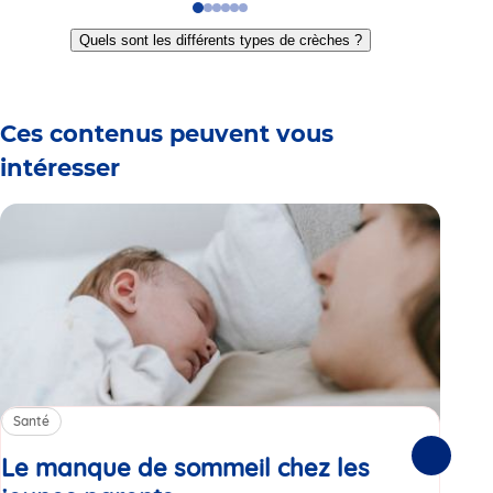
Go
Go
Go
Go
Go
Go
to
to
to
to
to
to
Quels sont les différents types de crèches ?
slide
slide
slide
slide
slide
slide
1
2
3
4
5
6
Ces contenus peuvent vous
intéresser
Santé
Sa
Le manque de sommeil chez les
Gr
Suivante