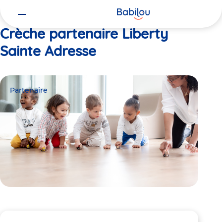
Vous
Accueil
Liberty Sainte Adresse
êtes
ici
Crèche partenaire Liberty
Sainte Adresse
Partenaire