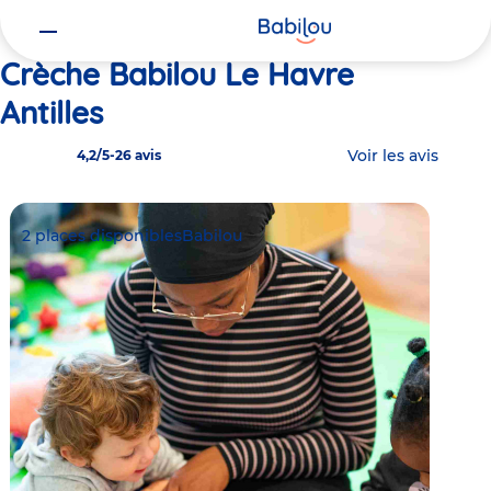
Vous
Accueil
Babilou Le Havre Antilles
êtes
ici
Crèche Babilou Le Havre
Antilles
Voir les avis
4,2/5
-
26 avis
2 places disponibles
Babilou