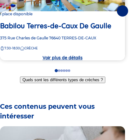
Pi
Suivante
1 place disponible
Babilou Terres-de-Caux De Gaulle
Adre
9 bo
de
Adresse
375 Rue Charles de Gaulle
76640
TERRES-DE-CAUX
5:
la
de
crèc
7:30-18:30
CRÈCHE
la
crèche
Voir plus de détails
Go
Go
Go
Go
Go
Go
to
to
to
to
to
to
Quels sont les différents types de crèches ?
slide
slide
slide
slide
slide
slide
1
2
3
4
5
6
Ces contenus peuvent vous
intéresser