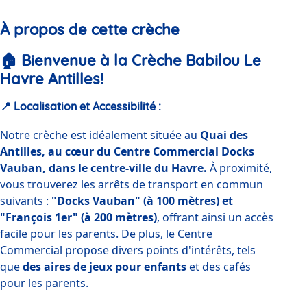
1
2
3
4
5
6
À propos de cette crèche
🏠
Bienvenue à la Crèche Babilou Le
Havre Antilles!
📍
Localisation et Accessibilité
:
Notre crèche est idéalement située au 
Quai des 
Antilles, au cœur du Centre Commercial Docks 
Vauban, dans le centre-ville du Havre.
 À proximité, 
vous trouverez les arrêts de transport en commun 
suivants : 
"Docks Vauban" (à 100 mètres) et 
"François 1er" (à 200 mètres)
, offrant ainsi un accès 
facile pour les parents. De plus, le Centre 
Commercial propose divers points d'intérêts, tels 
que 
des aires de jeux pour enfants
 et des cafés 
pour les parents.