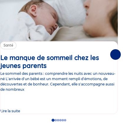
Santé
Sa
Le manque de sommeil chez les
Gr
Suivante
jeunes parents
Article
co
Le sommeil des parents : comprendre les nuits avec un nouveau-
Les 
né L'arrivée d'un bébé est un moment rempli d'émotions, de
les 
découvertes et de bonheur. Cependant, elle s'accompagne aussi
l'es
de nombreux
gast
Lire la suite
Lire 
Go
Go
Go
Go
Go
Go
to
to
to
to
to
to
slide
slide
slide
slide
slide
slide