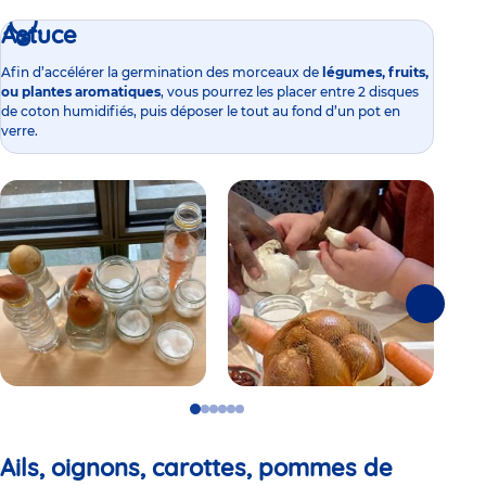
Astuce
Afin d’accélérer la germination des morceaux de
légumes, fruits,
ou plantes aromatiques
, vous pourrez les placer entre 2 disques
de coton humidifiés, puis déposer le tout au fond d’un pot en
verre.
Suivante
Go
Go
Go
Go
Go
Go
to
to
to
to
to
to
slide
slide
slide
slide
slide
slide
Ails, oignons, carottes, pommes de
1
2
3
4
5
6