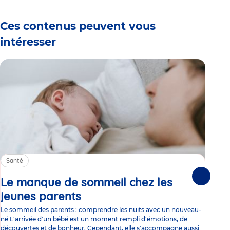
Ces contenus peuvent vous
intéresser
Santé
Sa
Le manque de sommeil chez les
Gr
Suivante
jeunes parents
Article
co
Le sommeil des parents : comprendre les nuits avec un nouveau-
Les 
né L'arrivée d'un bébé est un moment rempli d'émotions, de
les 
découvertes et de bonheur. Cependant, elle s'accompagne aussi
l'es