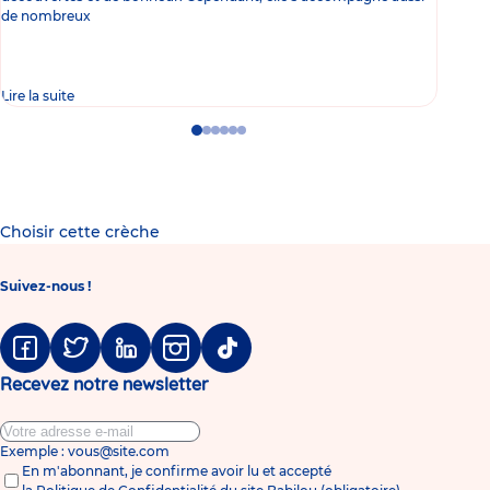
de nombreux
gast
Lire la suite
Lire 
Go
Go
Go
Go
Go
Go
to
to
to
to
to
to
slide
slide
slide
slide
slide
slide
1
2
3
4
5
6
Choisir cette crèche
Suivez-nous !
Facebook
Twitter
Linkedin
Instagram
Tiktok
Recevez notre newsletter
Exemple : vous@site.com
En m'abonnant, je confirme avoir lu et accepté