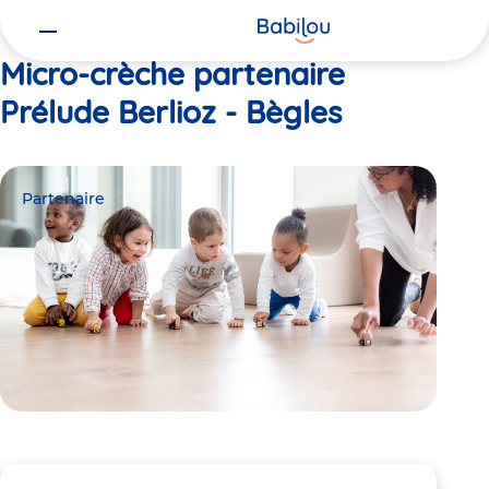
Vous
Accueil
Prélude Berlioz - Bègles
êtes
ici
Micro-crèche partenaire
Prélude Berlioz - Bègles
Partenaire