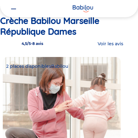
Vous
Accueil
Babilou Marseille République Dames
êtes
ici
Crèche Babilou Marseille
République Dames
Voir les avis
4,5/5
-
8 avis
2 places disponibles
Babilou