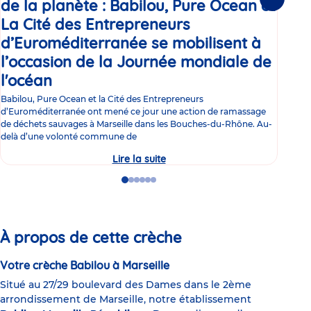
de la planète : Babilou, Pure Ocean et
Suivante
Le s
La Cité des Entrepreneurs
né L
d’Euroméditerranée se mobilisent à
déco
de 
l’occasion de la Journée mondiale de
l'océan
Communiqué
de
Babilou, Pure Ocean et la Cité des Entrepreneurs
d’Euroméditerranée ont mené ce jour une action de ramassage
presse
de déchets sauvages à Marseille dans les Bouches-du-Rhône. Au-
delà d’une volonté commune de
Lire la suite
Préservation
Lire 
des
espaces
Go
Go
Go
Go
Go
Go
marins
to
to
to
to
to
to
et
slide
slide
slide
slide
slide
slide
de
1
2
3
4
5
6
la
planète
À propos de cette crèche
:
Babilou,
Pure
Votre crèche Babilou à Marseille
Ocean
et
Situé au 27/29 boulevard des Dames dans le 2ème
La
arrondissement de Marseille, notre établissement
Cité