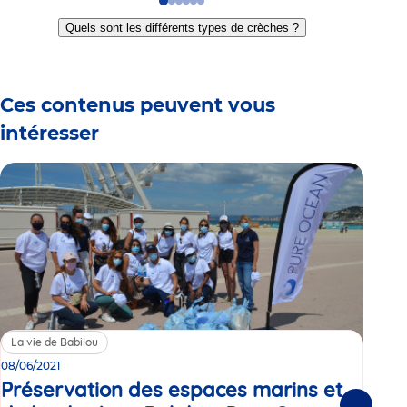
Go
Go
Go
Go
Go
Go
to
to
to
to
to
to
Quels sont les différents types de crèches ?
slide
slide
slide
slide
slide
slide
1
2
3
4
5
6
Ces contenus peuvent vous
intéresser
La vie de Babilou
Sa
08/06/2021
Le
Préservation des espaces marins et
je