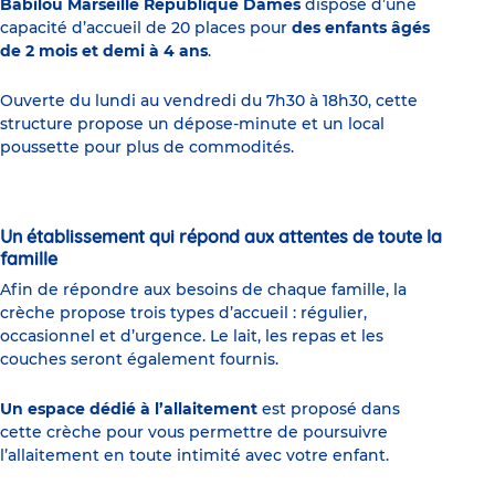
Babilou Marseille République Dames
dispose d’une
des
Entrepreneurs
capacité d’accueil de 20 places pour
des enfants âgés
d’Euroméditerranée
de 2 mois et demi à 4 ans
.
se
mobilisent
à
Ouverte du lundi au vendredi du 7h30 à 18h30, cette
l’occasion
de
structure propose un dépose-minute et un local
la
poussette pour plus de commodités.
Journée
mondiale
de
l'océan
Un établissement qui répond aux attentes de toute la
famille
Afin de répondre aux besoins de chaque famille, la
crèche propose trois types d’accueil : régulier,
occasionnel et d’urgence. Le lait, les repas et les
couches seront également fournis.
Un espace dédié à l’allaitement
est proposé dans
cette crèche pour vous permettre de poursuivre
l’allaitement en toute intimité avec votre enfant.