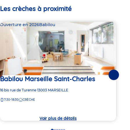
Les crèches à proximité
Ouverture en 2026
Babilou
Bab
Babilou Marseille Saint-Charles
Suivante
Dern
Ba
Adresse
16 bis rue de Turenne
13003
MARSEILLE
de
7:30-18:30
CRÈCHE
Adre
3 Ru
la
de
crèche
7:
la
crèc
Voir plus de détails