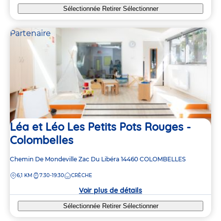
Sélectionnée
Retirer
Sélectionner
Partenaire
Léa et Léo Les Petits Pots Rouges -
Colombelles
Adresse
Chemin De Mondeville Zac Du Libéra
14460
COLOMBELLES
de
DISTANCE
6,1 KM
7:30-19:30
CRÈCHE
la
crèche
Voir plus de détails
Sélectionnée
Retirer
Sélectionner