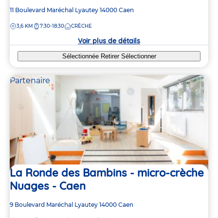
Adresse
11 Boulevard Maréchal Lyautey
14000
Caen
de
DISTANCE
3,6 KM
7:30-18:30
CRÈCHE
la
crèche
Voir plus de détails
Sélectionnée
Retirer
Sélectionner
Partenaire
La Ronde des Bambins - micro-crèche
Nuages - Caen
Adresse
9 Boulevard Maréchal Lyautey
14000
Caen
de