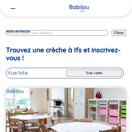
Vous
Calvados
êtes
ici
Votre recherche
Filtrer
Trouvez une crèche à Ifs et inscrivez-
vous !
Vue liste
Vue carte
Babilou