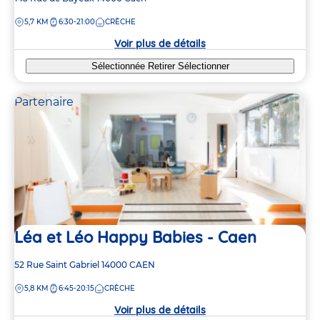
de
DISTANCE
5,7 KM
6:30-21:00
CRÈCHE
la
crèche
Voir plus de détails
Sélectionnée
Retirer
Sélectionner
Partenaire
Léa et Léo Happy Babies - Caen
Adresse
52 Rue Saint Gabriel
14000
CAEN
de
DISTANCE
5,8 KM
6:45-20:15
CRÈCHE
la
crèche
Voir plus de détails