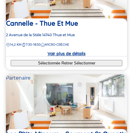
Cannelle - Thue Et Mue
Adresse
2 Avenue de la Stèle
14740
Thue et Mue
de
DISTANCE
14,2 KM
7:30-18:30
MICRO-CRÈCHE
la
crèche
Voir plus de détails
Sélectionnée
Retirer
Sélectionner
Partenaire