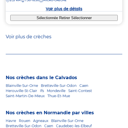
DISTANCE
21,0 KM
7:30-18:30
MICRO-CRÈCHE
la
crèche
Voir plus de détails
Sélectionnée
Retirer
Sélectionner
Voir plus de crèches
Nos crèches dans le Calvados
Blainville-Sur-Orne
Bretteville-Sur-Odon
Caen
Herouville-St-Clair
Ifs
Mondeville
Saint-Contest
Saint-Martin-De-Mieux
Thue-Et-Mue
Nos crèches en Normandie par villes
Havre
Rouen
Agneaux
Blainville-Sur-Orne
Bretteville-Sur-Odon
Caen
Caudebec-les-Elbeuf