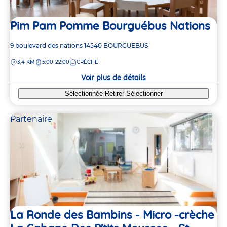
Pim Pam Pomme Bourguébus Nations
Adresse
9 boulevard des nations
14540
BOURGUEBUS
de
DISTANCE
3,4 KM
5:00-22:00
CRÈCHE
la
crèche
Voir plus de détails
Sélectionnée
Retirer
Sélectionner
Partenaire
La Ronde des Bambins - Micro -crèche