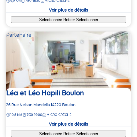
DISTANCE
9,9 KM
7:30-18:30
MICRO-CRÈCHE
la
crèche
Voir plus de détails
Sélectionnée
Retirer
Sélectionner
Partenaire
Léa et Léo Hapili Boulon
Adresse
26 Rue Nelson Mandella
14220
Boulon
de
DISTANCE
10,5 KM
7:30-19:00
MICRO-CRÈCHE
la
crèche
Voir plus de détails
Sélectionnée
Retirer
Sélectionner