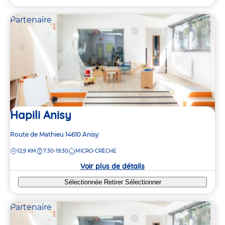
Partenaire
Hapili Anisy
Adresse
Route de Mathieu
14610
Anisy
de
DISTANCE
12,9 KM
7:30-19:30
MICRO-CRÈCHE
la
crèche
Voir plus de détails
Sélectionnée
Retirer
Sélectionner
Partenaire