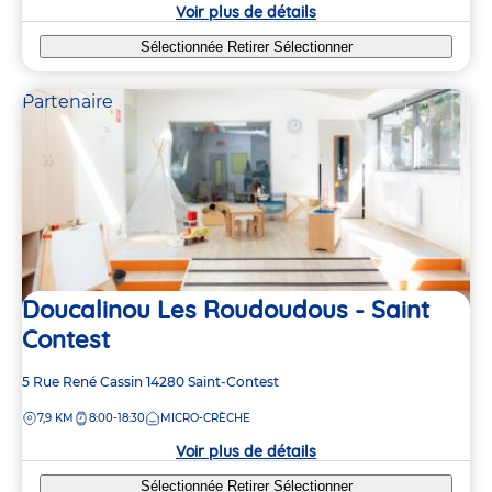
crèche
Voir plus de détails
Sélectionnée
Retirer
Sélectionner
Partenaire
2
2
6
6
4
4
Doucalinou Les Roudoudous - Saint
Contest
3
3
Adresse
5 Rue René Cassin
14280
Saint-Contest
de
3
3
DISTANCE
7,9 KM
8:00-18:30
MICRO-CRÈCHE
la
crèche
Voir plus de détails
Sélectionnée
Retirer
Sélectionner