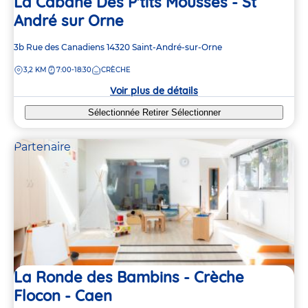
La Cabane Des P'tits Mousses - St
André sur Orne
Adresse
3b Rue des Canadiens
14320
Saint-André-sur-Orne
de
DISTANCE
3,2 KM
7:00-18:30
CRÈCHE
la
crèche
Voir plus de détails
Sélectionnée
Retirer
Sélectionner
Partenaire
La Ronde des Bambins - Crèche
Flocon - Caen