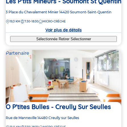
Les P'tits Mineurs - Soumont St Quentin
Adresse
3 Place du Chevalement Minier
14420
Soumont-Saint-Quentin
de
DISTANCE
19,3 KM
7:30-18:30
MICRO-CRÈCHE
la
crèche
Voir plus de détails
Sélectionnée
Retirer
Sélectionner
Partenaire
O P'tites Bulles - Creully Sur Seulles
Adresse
Rue de Manneville
14480
Creully sur Seulles
de