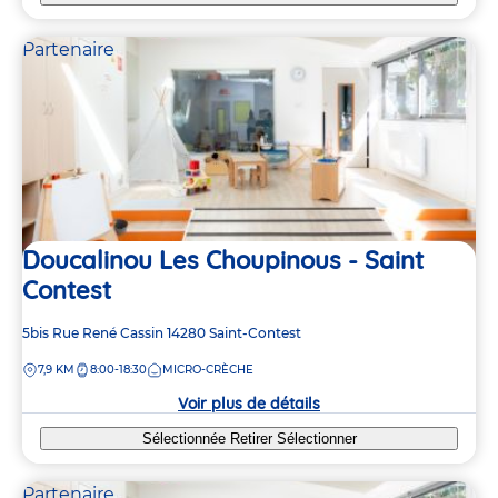
Partenaire
Doucalinou Les Choupinous - Saint
Contest
Adresse
5bis Rue René Cassin
14280
Saint-Contest
de
DISTANCE
7,9 KM
8:00-18:30
MICRO-CRÈCHE
la
crèche
Voir plus de détails
Sélectionnée
Retirer
Sélectionner
Partenaire