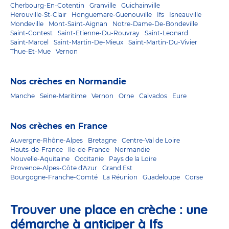
Cherbourg-En-Cotentin
Granville
Guichainville
Herouville-St-Clair
Honguemare-Guenouville
Ifs
Isneauville
Mondeville
Mont-Saint-Aignan
Notre-Dame-De-Bondeville
Saint-Contest
Saint-Etienne-Du-Rouvray
Saint-Leonard
Saint-Marcel
Saint-Martin-De-Mieux
Saint-Martin-Du-Vivier
Thue-Et-Mue
Vernon
Nos crèches en Normandie
Manche
Seine-Maritime
Vernon
Orne
Calvados
Eure
Nos crèches en France
Auvergne-Rhône-Alpes
Bretagne
Centre-Val de Loire
Hauts-de-France
Ile-de-France
Normandie
Nouvelle-Aquitaine
Occitanie
Pays de la Loire
Provence-Alpes-Côte d'Azur
Grand Est
Bourgogne-Franche-Comté
La Réunion
Guadeloupe
Corse
Trouver une place en crèche : une
démarche à anticiper à Ifs