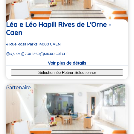
Léa e Léo Hapili Rives de L'Orne -
Caen
Adresse
4 Rue Rosa Parks
14000
CAEN
de
DISTANCE
4,5 KM
7:30-18:30
MICRO-CRÈCHE
la
crèche
Voir plus de détails
Sélectionnée
Retirer
Sélectionner
Partenaire