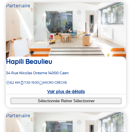
Partenaire
Hapili Beaulieu
Adresse
34 Rue Nicolas Oresme
14000
Caen
de
DISTANCE
6,2 KM
7:30-19:30
MICRO-CRÈCHE
la
crèche
Voir plus de détails
Sélectionnée
Retirer
Sélectionner
Partenaire