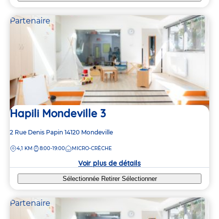
Partenaire
Hapili Mondeville 3
Adresse
2 Rue Denis Papin
14120
Mondeville
de
DISTANCE
4,1 KM
8:00-19:00
MICRO-CRÈCHE
la
crèche
Voir plus de détails
Sélectionnée
Retirer
Sélectionner
Partenaire