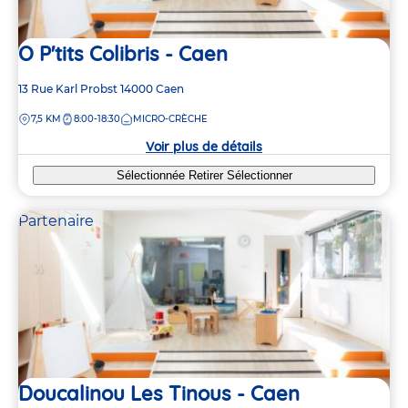
O P'tits Colibris - Caen
Adresse
13 Rue Karl Probst
14000
Caen
de
DISTANCE
7,5 KM
8:00-18:30
MICRO-CRÈCHE
la
crèche
Voir plus de détails
Sélectionnée
Retirer
Sélectionner
Partenaire
Doucalinou Les Tinous - Caen