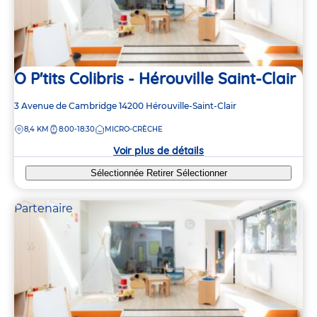
O P'tits Colibris - Hérouville Saint-Clair
Adresse
3 Avenue de Cambridge
14200
Hérouville-Saint-Clair
de
DISTANCE
8,4 KM
8:00-18:30
MICRO-CRÈCHE
la
crèche
Voir plus de détails
Sélectionnée
Retirer
Sélectionner
Partenaire