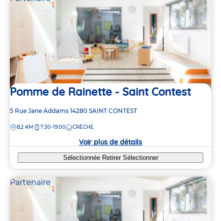
Pomme de Rainette - Saint Contest
Adresse
5 Rue Jane Addams
14280
SAINT CONTEST
de
DISTANCE
8,2 KM
7:30-19:00
CRÈCHE
la
crèche
Voir plus de détails
Sélectionnée
Retirer
Sélectionner
Partenaire