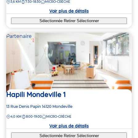
DISTANCE
3,6 KM
7:30-18:30
MICRO-CRÈCHE
la
crèche
Voir plus de détails
Sélectionnée
Retirer
Sélectionner
Partenaire
Hapili Mondeville 1
Adresse
13 Rue Denis Papin
14120
Mondeville
de
DISTANCE
4,0 KM
8:00-19:00
MICRO-CRÈCHE
la
crèche
Voir plus de détails
Sélectionnée
Retirer
Sélectionner