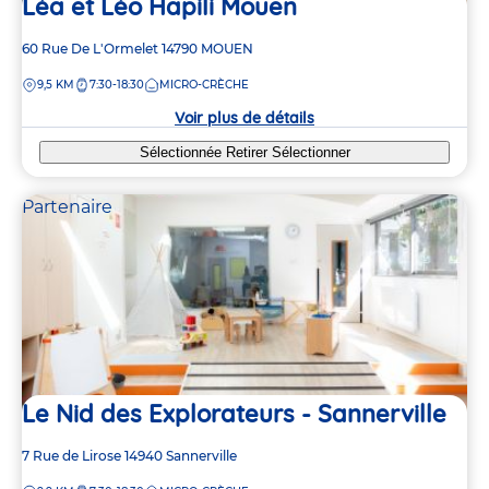
Léa et Léo Hapili Mouen
Adresse
60 Rue De L'Ormelet
14790
MOUEN
de
DISTANCE
9,5 KM
7:30-18:30
MICRO-CRÈCHE
la
crèche
Voir plus de détails
Sélectionnée
Retirer
Sélectionner
Partenaire
Le Nid des Explorateurs - Sannerville
Adresse
7 Rue de Lirose
14940
Sannerville
de