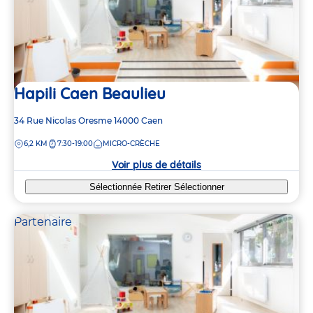
Hapili Caen Beaulieu
Adresse
34 Rue Nicolas Oresme
14000
Caen
de
DISTANCE
6,2 KM
7:30-19:00
MICRO-CRÈCHE
la
crèche
Voir plus de détails
Sélectionnée
Retirer
Sélectionner
Partenaire