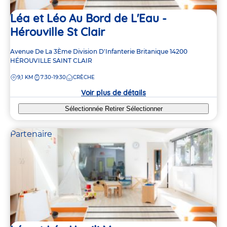
Léa et Léo Au Bord de L'Eau -
Hérouville St Clair
Adresse
Avenue De La 3Ème Division D'Infanterie Britanique
14200
de
HÉROUVILLE SAINT CLAIR
la
DISTANCE
9,1 KM
7:30-19:30
CRÈCHE
crèche
Voir plus de détails
Sélectionnée
Retirer
Sélectionner
Partenaire