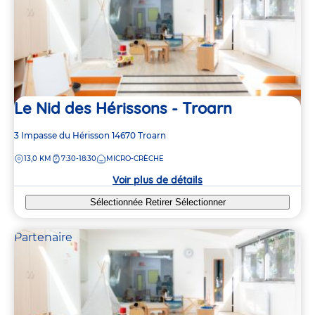
Le Nid des Hérissons - Troarn
Adresse
3 Impasse du Hérisson
14670
Troarn
de
DISTANCE
13,0 KM
7:30-18:30
MICRO-CRÈCHE
la
crèche
Voir plus de détails
Sélectionnée
Retirer
Sélectionner
Partenaire