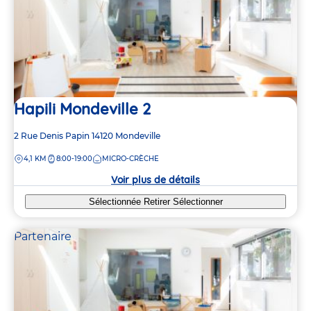
Hapili Mondeville 2
Adresse
2 Rue Denis Papin
14120
Mondeville
de
DISTANCE
4,1 KM
8:00-19:00
MICRO-CRÈCHE
la
crèche
Voir plus de détails
Sélectionnée
Retirer
Sélectionner
Partenaire