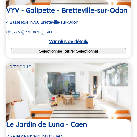
VYV - Galipette - Bretteville-sur-Odon
Adresse
4 Basse Rue
14760
Bretteville-sur-Odon
de
DISTANCE
5,6 KM
7:30-18:30
CRÈCHE
la
crèche
Voir plus de détails
Sélectionnée
Retirer
Sélectionner
Partenaire
Le Jardin de Luna - Caen
Adresse
145 Rue de Bayeux
14000
Caen