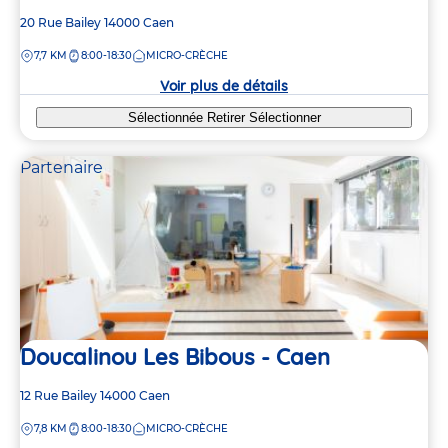
Adresse
20 Rue Bailey
14000
Caen
de
DISTANCE
7,7 KM
8:00-18:30
MICRO-CRÈCHE
la
crèche
Voir plus de détails
Sélectionnée
Retirer
Sélectionner
Partenaire
Doucalinou Les Bibous - Caen
Adresse
12 Rue Bailey
14000
Caen
de
DISTANCE
7,8 KM
8:00-18:30
MICRO-CRÈCHE
la