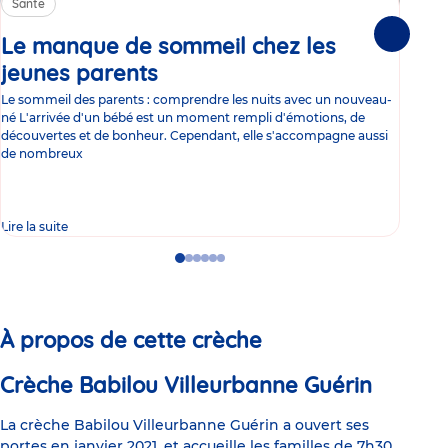
Santé
Sa
Le manque de sommeil chez les
Gr
Suivante
jeunes parents
Article
co
Le sommeil des parents : comprendre les nuits avec un nouveau-
Les 
né L'arrivée d'un bébé est un moment rempli d'émotions, de
les 
découvertes et de bonheur. Cependant, elle s'accompagne aussi
l'es
de nombreux
gast
Lire la suite
Lire 
Go
Go
Go
Go
Go
Go
to
to
to
to
to
to
slide
slide
slide
slide
slide
slide
1
2
3
4
5
6
À propos de cette crèche
Crèche Babilou Villeurbanne Guérin
La crèche Babilou Villeurbanne Guérin a ouvert ses
portes en janvier 2021, et accueille les familles de 7h30