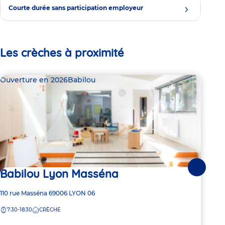
Courte durée sans participation employeur
Les crèches à proximité
Ouverture en 2026
Babilou
Bab
Babilou Lyon Masséna
Suivante
Dern
Ba
Adresse
110 rue Masséna
69006
LYON 06
de
7:30-18:30
CRÈCHE
Adre
49 R
la
de
crèche