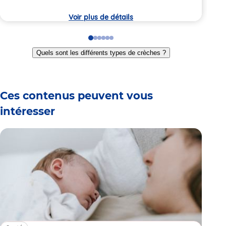
8:
la
crèc
Voir plus de détails
Go
Go
Go
Go
Go
Go
to
to
to
to
to
to
Quels sont les différents types de crèches ?
slide
slide
slide
slide
slide
slide
1
2
3
4
5
6
Ces contenus peuvent vous
intéresser