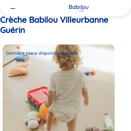
Vous
Accueil
Babilou Villeurbanne Guérin
êtes
ici
Crèche Babilou Villeurbanne
Guérin
Dernière place disponible
Babilou