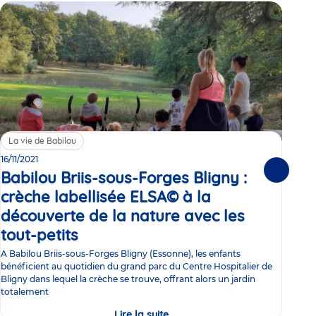
La vie de Babilou
Mo
16/11/2021
28/
Babilou Briis-sous-Forges Bligny :
Qu
Suivante
crèche labellisée ELSA© à la
cr
découverte de la nature avec les
Malg
s’as
tout-petits
Communiqué
préo
de
A Babilou Briis-sous-Forges Bligny (Essonne), les enfants
mis 
bénéficient au quotidien du grand parc du Centre Hospitalier de
presse
Bligny dans lequel la crèche se trouve, offrant alors un jardin
totalement
Lire la suite
Babilou