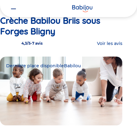
Vous
Accueil
Babilou Briis sous Forges Bligny
êtes
ici
Crèche Babilou Briis sous
Forges Bligny
Voir les avis
4,3/5
-
7 avis
Dernière place disponible
Babilou