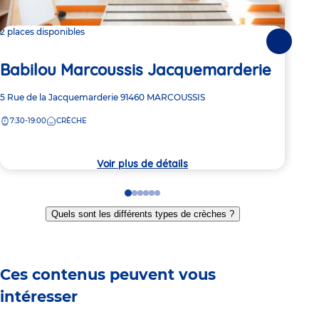
2 places disponibles
Dern
Suivante
Babilou Marcoussis Jacquemarderie
Ba
Adresse
5 Rue de la Jacquemarderie
91460
MARCOUSSIS
Adre
13 R
de
de
7:30-19:00
CRÈCHE
7:
la
la
crèche
crèc
Voir plus de détails
Go
Go
Go
Go
Go
Go
to
to
to
to
to
to
Quels sont les différents types de crèches ?
slide
slide
slide
slide
slide
slide
1
2
3
4
5
6
Ces contenus peuvent vous
intéresser