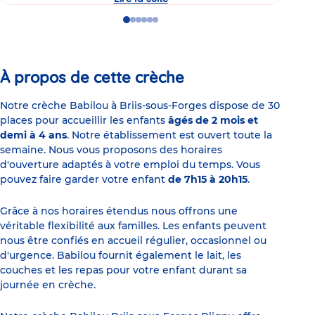
Briis-
sous-
Go
Go
Go
Go
Go
Go
Forges
to
to
to
to
to
to
Bligny
slide
slide
slide
slide
slide
slide
:
1
2
3
4
5
6
crèche
labellisée
À propos de cette crèche
ELSA©
à
la
Notre crèche Babilou à Briis-sous-Forges dispose de 30
découverte
places pour accueillir les enfants
âgés de 2 mois et
de
demi à 4 ans
. Notre établissement est ouvert toute la
la
nature
semaine. Nous vous proposons des horaires
avec
d'ouverture adaptés à votre emploi du temps. Vous
les
tout-
pouvez faire garder votre enfant
de 7h15 à 20h15
.
petits
Grâce à nos horaires étendus nous offrons une
véritable flexibilité aux familles. Les enfants peuvent
nous être confiés en accueil régulier, occasionnel ou
d'urgence. Babilou fournit également le lait, les
couches et les repas pour votre enfant durant sa
journée en crèche.