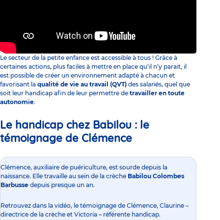
Le secteur de la petite enfance est accessible à tous ! Grâce à
certaines actions, plus faciles à mettre en place qu’il n’y parait, il
est possible de créer un environnement adapté à chacun et
favorisant la
qualité de vie au travail (QVT)
des salariés, quel que
soit leur handicap afin de leur permettre de
travailler en toute
autonomie
.
Le handicap chez Babilou : le
témoignage de Clémence
Clémence, auxiliaire de puériculture, est sourde depuis la
naissance. Elle travaille au sein de la
crèche
Babilou Colombes
Barbusse
depuis presque un an.
Retrouvez dans la vidéo, le témoignage de Clémence, Claurine –
directrice de la crèche et Victoria – référente handicap.