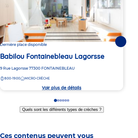
Suivante
Dernière place disponible
3 pl
Babilou Fontainebleau Lagorsse
Ba
Adresse
9 Rue Lagorsse
77300
FONTAINEBLEAU
Adre
42 R
de
de
8:00-19:00
MICRO-CRÈCHE
7:
la
la
crèche
crèc
Voir plus de détails
Go
Go
Go
Go
Go
Go
to
to
to
to
to
to
Quels sont les différents types de crèches ?
slide
slide
slide
slide
slide
slide
1
2
3
4
5
6
Ces contenus peuvent vous