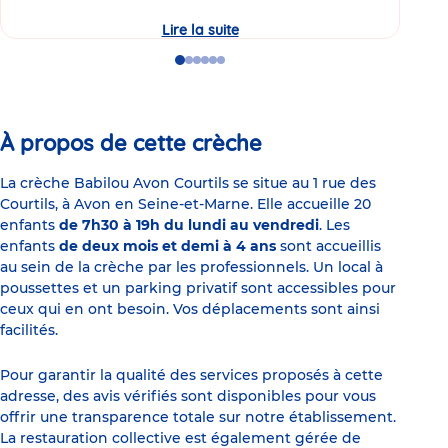
Lire la suite
Le
manque
de
Go
Go
Go
Go
Go
Go
sommeil
to
to
to
to
to
to
chez
slide
slide
slide
slide
slide
slide
les
1
2
3
4
5
6
jeunes
parents
À propos de cette crèche
La crèche Babilou Avon Courtils se situe au 1 rue des
Courtils, à Avon en Seine-et-Marne. Elle accueille 20
enfants
de 7h30 à 19h du lundi au vendredi
. Les
enfants
de deux mois et demi à 4 ans
sont accueillis
au sein de la crèche par les professionnels. Un local à
poussettes et un parking privatif sont accessibles pour
ceux qui en ont besoin. Vos déplacements sont ainsi
facilités.
Pour garantir la qualité des services proposés à cette
adresse, des avis vérifiés sont disponibles pour vous
offrir une transparence totale sur notre établissement.
La restauration collective est également gérée de