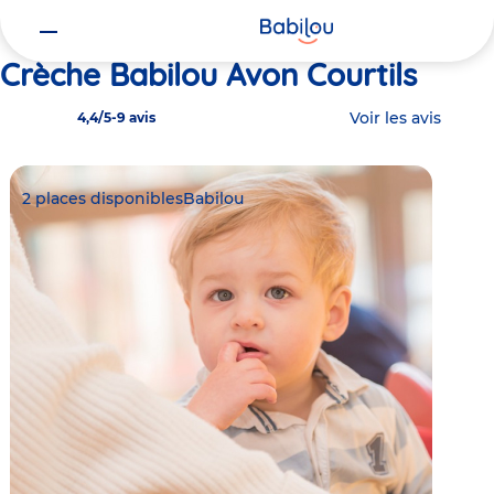
Vous
Accueil
Babilou Avon Courtils
êtes
ici
Crèche Babilou Avon Courtils
Voir les avis
4,4/5
-
9 avis
2 places disponibles
Babilou