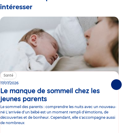
intéresser
Santé
Sa
17/07/2026
15/0
Suivante
Le manque de sommeil chez les
Gr
jeunes parents
Article
co
Le sommeil des parents : comprendre les nuits avec un nouveau-
Les 
né L'arrivée d'un bébé est un moment rempli d'émotions, de
les 
découvertes et de bonheur. Cependant, elle s'accompagne aussi
l'es
de nombreux
gast