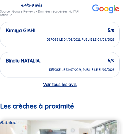
4,4/5
-
9 avis
Source : Google Reviews - Données récupérées via l’API
officielle
Kimiya GIAHI.
5
/5
DÉPOSÉ LE 04/08/2026, PUBLIÉ LE 04/08/2026
Bindiu NATALIA.
5
/5
DÉPOSÉ LE 31/07/2026, PUBLIÉ LE 31/07/2026
Voir tous les avis
Les crèches à proximité
Babilou
Bab