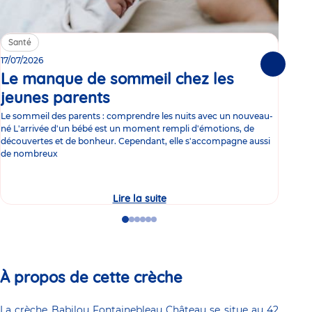
Santé
Sa
17/07/2026
15/0
Suivante
Le manque de sommeil chez les
Gr
jeunes parents
Article
co
Le sommeil des parents : comprendre les nuits avec un nouveau-
Les 
né L'arrivée d'un bébé est un moment rempli d'émotions, de
les 
découvertes et de bonheur. Cependant, elle s'accompagne aussi
l'es
de nombreux
gast
Lire la suite
Le
manque
de
Go
Go
Go
Go
Go
Go
sommeil
to
to
to
to
to
to
chez
slide
slide
slide
slide
slide
slide
les
1
2
3
4
5
6
jeunes
parents
À propos de cette crèche
La crèche Babilou Fontainebleau Château se situe au 42 