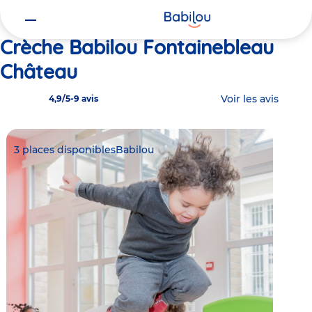
Vous
Accueil
Babilou Fontainebleau Château
êtes
ici
Crèche Babilou Fontainebleau
Château
Voir les avis
4,9/5
-
9 avis
3 places disponibles
Babilou