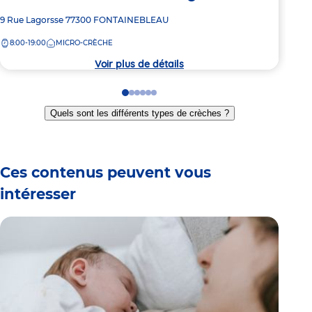
Adresse
9 Rue Lagorsse
77300
FONTAINEBLEAU
Adre
1 Ru
de
de
8:00-19:00
MICRO-CRÈCHE
7:
la
la
crèche
crèc
Voir plus de détails
Go
Go
Go
Go
Go
Go
to
to
to
to
to
to
Quels sont les différents types de crèches ?
slide
slide
slide
slide
slide
slide
1
2
3
4
5
6
Ces contenus peuvent vous
intéresser