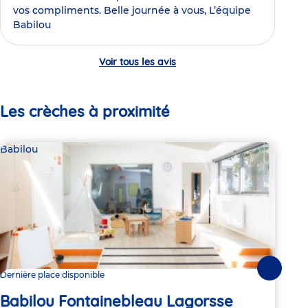
vos compliments. Belle journée à vous, L’équipe
Babilou
Voir tous les avis
Les crèches à proximité
Babilou
Bab
Suivante
Dernière place disponible
2 pl
Babilou Fontainebleau Lagorsse
Ba