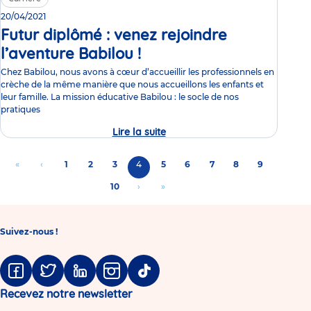
20/04/2021
Futur diplômé : venez rejoindre
l’aventure Babilou !
Video
Chez Babilou, nous avons à cœur d’accueillir les professionnels en
crèche de la même manière que nous accueillons les enfants et
leur famille. La mission éducative Babilou : le socle de nos
pratiques
Lire la suite
Futur
diplômé
:
Pagination
venez
Aller
«
Aller
‹
Page
1
Page
2
Page
3
Page
4
Page
5
Page
6
Page
7
Page
8
Page
9
rejoindre
à
à
courante
l’aventure
Page
10
Aller
›
Aller
»
Babilou
la
la
à
à
!
première
page
la
la
page
précédente
Suivez-nous !
page
dernière
suivante
page
Facebook
Twitter
Linkedin
Instagram
Tiktok
Recevez notre newsletter