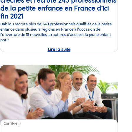
crèches et recrute 245 professionnels
de la petite enfance en France d’ici
fin 2021
Communiqué
de
Babilou recrute plus de 240 professionnels qualifiés de la petite
enfance dans plusieurs régions en France à l’occasion de
presse
l’ouverture de 15 nouvelles structures d’accueil du jeune enfant
pour
Lire la suite
Emploi
:
Babilou
ouvre
15
nouvelles
crèches
et
recrute
245
professionnels
de
la
petite
enfance
en
France
Carrière
d’ici
fin