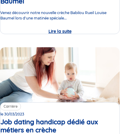
Baumel
Événement
Venez découvrir notre nouvelle crèche Babilou Rueil Louise
Baumel lors d'une matinée spéciale...
Lire la suite
Matinée
portes
ouvertes
de
la
nouvelle
crèche
Babilou
Rueil
Louise
Baumel
Carrière
le 30/03/2023
Job dating handicap dédié aux
métiers en crèche
Événement