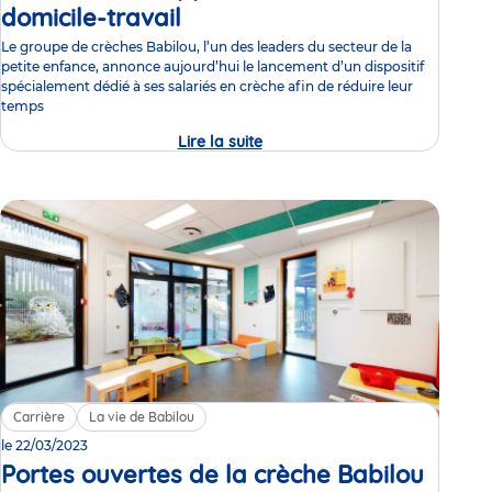
domicile-travail
Communiqué
de
Le groupe de crèches Babilou, l’un des leaders du secteur de la
petite enfance, annonce aujourd’hui le lancement d’un dispositif
presse
spécialement dédié à ses salariés en crèche afin de réduire leur
temps
Lire la suite
Babilou
lance
son
nouvel
outil
digital
à
destination
des
professionnels
pour
favoriser
les
rapprochements
domicile-
travail
Carrière
La vie de Babilou
le 22/03/2023
Portes ouvertes de la crèche Babilou