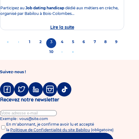
Participez au
Job dating handicap
dédié aux métiers en crèche,
organisé par Babilou à Bois-Colombes...
Lire la suite
Job
dating
handicap
Pagination
dédié
Aller
«
Aller
‹
Page
1
Page
2
Page
3
Page
4
Page
5
Page
6
Page
7
Page
8
Page
9
aux
à
à
courante
métiers
Page
10
Aller
›
Aller
»
en
la
la
à
à
crèche
première
page
la
la
page
précédente
Suivez-nous !
page
dernière
suivante
page
Facebook
Twitter
Linkedin
Instagram
Tiktok
Recevez notre newsletter
Exemple : vous@site.com
En m'abonnant, je confirme avoir lu et accepté
la
Politique de Confidentialité du site Babilou
(obligatoire)