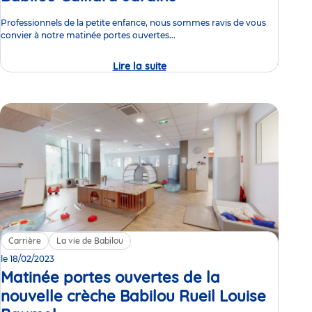
Professionnels de la petite enfance, nous sommes ravis de vous
convier à notre matinée portes ouvertes...
Lire la suite
Matinée
portes
ouvertes
de
la
crèche
Babilou
Gaillard
Jardins
Carrière
La vie de Babilou
le 18/02/2023
Matinée portes ouvertes de la
nouvelle crèche Babilou Rueil Louise