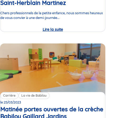
Saint-Herblain Martinez
Événement
Chers professionnels de la petite enfance, nous sommes heureux
de vous convier à une demi-journée...
Lire la suite
Portes
ouvertes
de
la
crèche
Babilou
Saint-
Herblain
Martinez
Carrière
La vie de Babilou
le 25/03/2023
Matinée portes ouvertes de la crèche
Babilou Gaillard Jardins
Événement