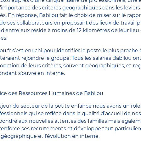
 2020 auprès d’une cinquantaine de professionnels, une
’importance des critères géographiques dans les leviers
riés. En réponse, Babilou fait le choix de miser sur le ra
l de ses collaborateurs en proposant des lieux de travail 
 d’entre eux réside à moins de 12 kilomètres de leur lieu 
es.
lou.fr s’est enrichi pour identifier le poste le plus proch
eraient rejoindre le groupe. Tous les salariés Babilou ont 
 fonction de leurs critères, souvent géographiques, et re
ondant s’ouvre en interne.
trice des Ressources Humaines de Babilou
jeur du secteur de la petite enfance nous avons un rôle à
essionnels qui se reflète dans la qualité d’accueil de no
épondre aux nouvelles attentes des familles mais égaleme
u renforce ses recrutements et développe tout particuliè
 géographique et l’évolution en interne.