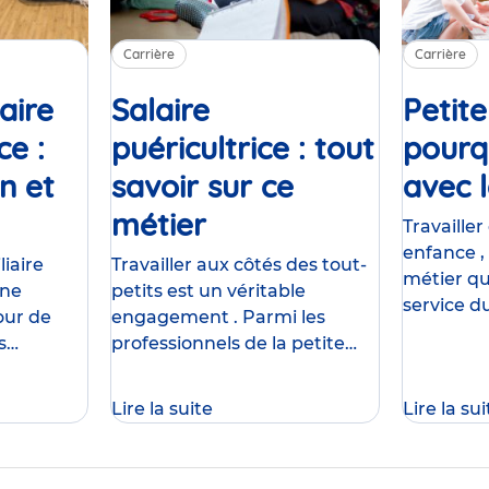
Carrière
Carrière
iaire
Salaire
Petite
ce :
puéricultrice : tout
pourqu
n et
savoir sur ce
avec l
icle
métier
Article
Travailler
enfance , 
liaire
Travailler aux côtés des tout-
métier qu
une
petits est un véritable
service 
our de
engagement . Parmi les
du bien-êt
s
professionnels de la petite
C'est aus
r vers ce
enfance, la puéricultrice
une aven
ans le
occupe un rôle essentiel dans
Lire la suite
Lire la sui
unique, o
unération
l’accompagnement des
e
enfants et de