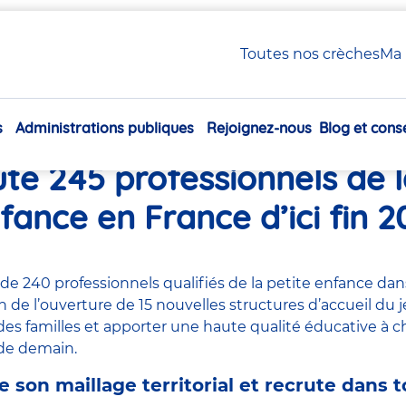
 crèches et recrute 245 professionnels de la petite enfance en France d’ici f
Toutes nos crèches
Ma 
s
Administrations publiques
Rejoignez-nous
Blog et conse
 Babilou ouvre 15 nouvelle
Navigation
principale
ute 245 professionnels de l
fance en France d’ici fin 2
 de 240 professionnels qualifiés de la petite enfance dan
on de l’ouverture de 15 nouvelles structures d’accueil du
es familles et apporter une haute qualité éducative à c
de demain.
e son maillage territorial et recrute dans 