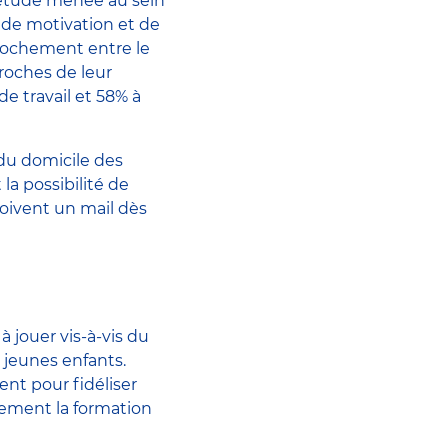
 étude menée au sein
 de motivation et de
pprochement entre le
proches de leur
de travail et 58% à
e du domicile des
la possibilité de
çoivent un mail dès
 jouer vis-à-vis du
s jeunes enfants.
nt pour fidéliser
rement la formation