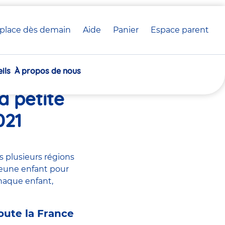
in 2021
place dès demain
Aide
Panier
crèche(s)
Espace parent
Communiqué de presse
sélectionnée(s)
ils
À propos de nous
s crèches
a petite
021
s plusieurs régions
 jeune enfant pour
haque enfant,
toute la France