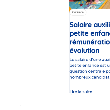
Carrière
Salaire auxil
petite enfan
rémunératio
évolution
Art
Le salaire d’une auxi
petite enfance est 
question centrale p
nombreux candidat
souhaitant s’oriente
métier ou évoluer d
Lire la suite
secteur. Entre rém
en début de carrièr