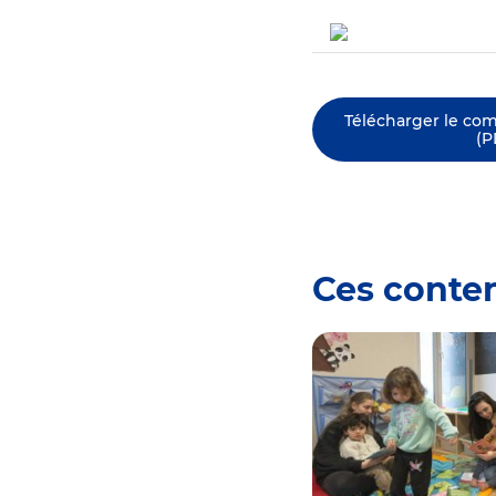
Télécharger le co
(P
Ces conte