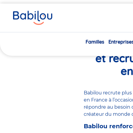
Vous
Accueil
Actualités
Emploi : Babilou ouvre 15 nouvelles
êtes
ici
20/05/2021
Familles
Entreprise
Emploi :
et recr
en
Babilou recrute plus
en France à l’occasi
répondre au besoin d
créateur du monde 
Babilou renforc