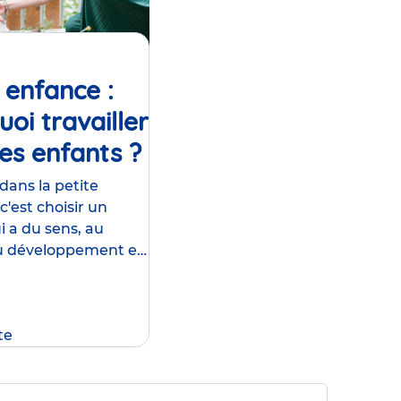
 enfance :
oi travailler
es enfants ?
Article
 dans la petite
c'est choisir un
i a du sens, au
du développement et
re des tout-petits .
si s'engager dans
ture humaine
te
ù