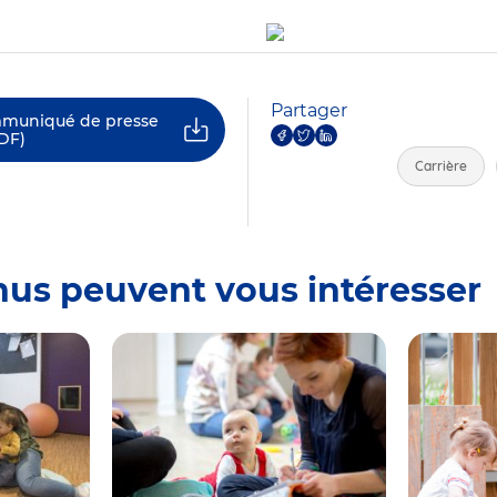
Partager
mmuniqué de presse
DF)
Carrière
nus peuvent vous intéresser