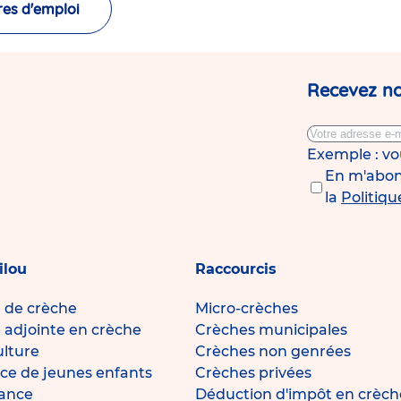
res d'emploi
Recevez no
Exemple : v
En m'abonn
la
Politiqu
ilou
Raccourcis
e de crèche
Micro-crèches
e adjointe en crèche
Crèches municipales
ulture
Crèches non genrées
ce de jeunes enfants
Crèches privées
fance
Déduction d'impôt en crèch