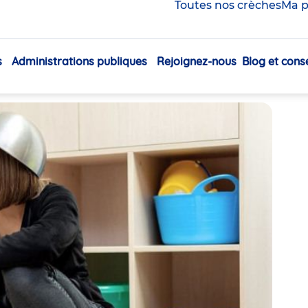
, une aventure
Toutes nos crèches
Ma p
hez Babilou !
s
Administrations publiques
Rejoignez-nous
Blog et conse
Navigation
Partager
principale