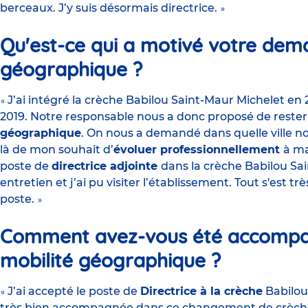
berceaux. J’y suis désormais directrice.
»
Qu'est-ce qui a motivé votre dem
géographique ?
J’ai intégré la crèche Babilou Saint-Maur Michelet en 
«
2019. Notre responsable nous a donc proposé de rester
géographique
. On nous a demandé dans quelle ville nou
là de mon souhait d’
évoluer professionnellement
à ma
poste de
directrice adjointe
dans la crèche Babilou Sa
entretien et j’ai pu visiter l’établissement. Tout s'est t
poste.
»
Comment avez-vous été accompag
mobilité géographique ?
J’ai accepté le poste de
Directrice à la crèche
Babilou 
«
très bien accompagnée dans ce changement de crèche :