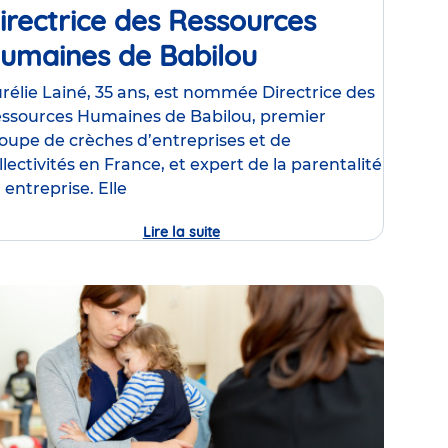
irectrice des Ressources
uniqué
umaines de Babilou
Communiqué
de
rélie Lainé, 35 ans, est nommée Directrice des
ssources Humaines de Babilou, premier
e
presse
oupe de crèches d’entreprises et de
llectivités en France, et expert de la parentalité
 entreprise. Elle
Lire la suite
Aurélie
Lainé
est
nommée
Directrice
des
Ressources
Humaines
de
Babilou