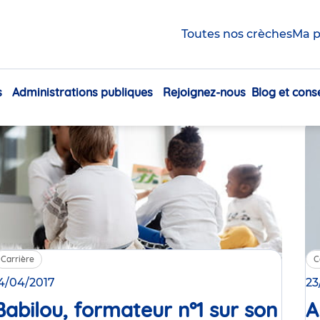
Carrière
Toutes nos crèches
Ma p
iller en crèche, devenir directrice, notre école de for
diés, mais aussi l’évolution des collaborateurs chez 
ns toutes les clés pour votre avenir professionnel en c
s
Administrations publiques
Rejoignez-nous
Blog et conse
Navigation
principale
Carrière
C
4/04/2017
23
Babilou, formateur n°1 sur son
A