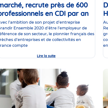
marché, recrute près de 600
D
professionnels en CDI par an
Comm
H
de
vec l’ambition de son projet d’entreprise
Au
randir Ensemble 2020 d’être l’employeur de
Re
press
éférence de son secteur, le pionnier français des
gr
rèches d’entreprises et de collectivités en
co
rance compte
en
Lire la suite
Babilou,
formateur
n°1
sur
son
marché,
recrute
près
de
600
professionnels
en
CDI
par
an