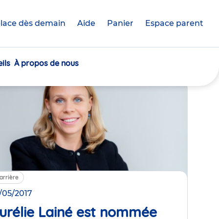
lace dès demain
Aide
Panier
crèche(s)
Espace parent
sélectionnée(s)
mation Paul Strauss,
Babilou… nous vous
rèche.
ils
À propos de nous
arrière
/05/2017
urélie Lainé est nommée