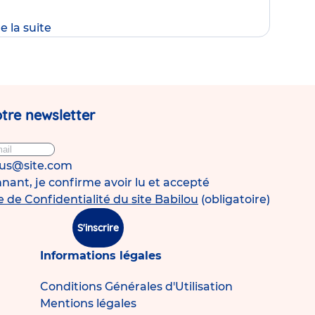
re la suite
er
tre newsletter
rnière
te
ge
ous@site.com
ant, je confirme avoir lu et accepté
e de Confidentialité du site Babilou
(obligatoire)
S'inscrire
Informations légales
Conditions Générales d'Utilisation
Mentions légales