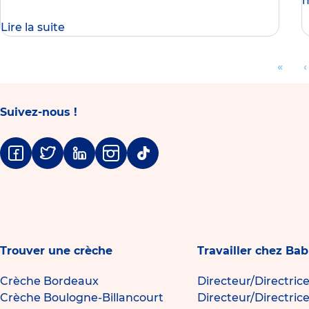
m
Lire la suite
Pagination
Aller
«
A
‹
à
la
l
Suivez-nous !
prem
page
Facebook
Twitter
Linkedin
Instagram
Tiktok
Trouver une crèche
Travailler chez Bab
Crèche Bordeaux
Directeur/Directric
Crèche Boulogne-Billancourt
Directeur/Directric