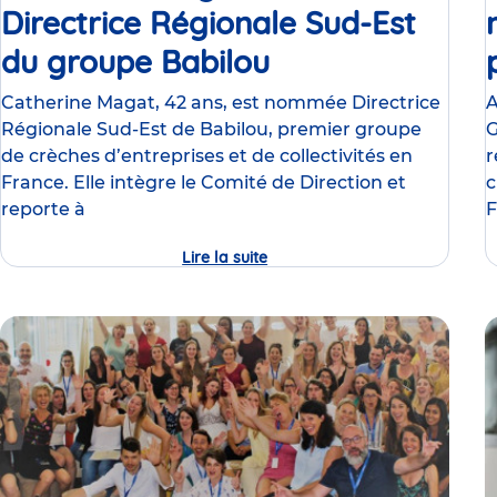
Directrice Régionale Sud-Est
du groupe Babilou
Communiqué
de
Catherine Magat, 42 ans, est nommée Directrice
A
Régionale Sud-Est de Babilou, premier groupe
G
presse
de crèches d’entreprises et de collectivités en
r
France. Elle intègre le Comité de Direction et
c
reporte à
F
Lire la suite
Catherine
Magat
est
nommée
Directrice
Régionale
Sud-
Est
du
groupe
Babilou