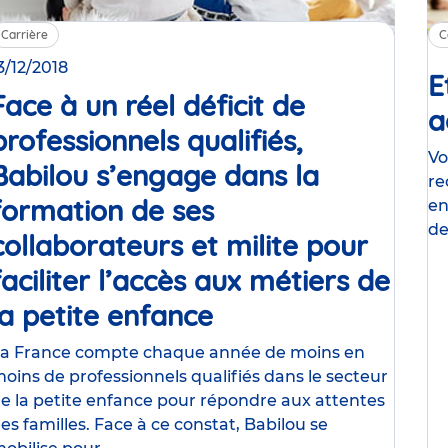
Carrière
C
3/12/2018
E
Face à un réel déficit de
a
professionnels qualifiés,
Vo
Babilou s’engage dans la
re
e
formation de ses
en
de
collaborateurs et milite pour
an
faciliter l’accès aux métiers de
la petite enfance
Communiqué
de
a France compte chaque année de moins en
oins de professionnels qualifiés dans le secteur
presse
e la petite enfance pour répondre aux attentes
es familles. Face à ce constat, Babilou se