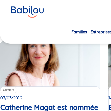
Diplômes pour trava
nos évènements dé
donno
Familles
Entreprise
Carrière
07/03/2016
1
Catherine Magat est nommée