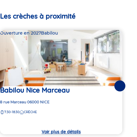
Les crèches à proximité
Ouverture en 2027
Babilou
Bab
Babilou Nice Marceau
Suivante
Dern
Ba
Adresse
8 rue Marceau
06000
NICE
de
7:30-18:30
CRÈCHE
Adre
7 Ru
la
de
crèche
7:
la
crèc
Voir plus de détails