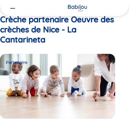
Vous
Accueil
Oeuvre des crèches de Nice - La Cantarineta
êtes
ici
Crèche partenaire Oeuvre des
crèches de Nice - La
Cantarineta
Partenaire