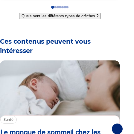
Go
Go
Go
Go
Go
Go
Go
to
to
to
to
to
to
to
Quels sont les différents types de crèches ?
slide
slide
slide
slide
slide
slide
slide
1
2
3
4
5
6
7
Ces contenus peuvent vous
intéresser
Santé
Sa
Le manque de sommeil chez les
Gr
Suivante