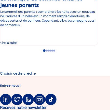
jeunes parents
Article
co
Le sommeil des parents : comprendre les nuits avec un nouveau-
Les 
né L'arrivée d'un bébé est un moment rempli d'émotions, de
les 
découvertes et de bonheur. Cependant, elle s'accompagne aussi
l'es
de nombreux
gast
Lire la suite
Lire 
Go
Go
Go
Go
Go
Go
to
to
to
to
to
to
slide
slide
slide
slide
slide
slide
1
2
3
4
5
6
Choisir cette crèche
Suivez-nous !
Facebook
Twitter
Linkedin
Instagram
Tiktok
Recevez notre newsletter