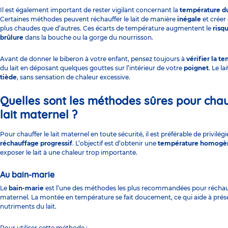
Il est également important de rester vigilant concernant la
température d
Certaines méthodes peuvent réchauffer le lait de manière
inégale
et créer
plus chaudes que d’autres. Ces écarts de température augmentent le
risq
brûlure
dans la bouche ou la gorge du nourrisson.
Avant de
donner le biberon
à votre enfant, pensez toujours à
vérifier la t
du lait en déposant quelques gouttes sur l’intérieur de votre
poignet
. Le la
tiède
, sans sensation de chaleur excessive.
Quelles sont les méthodes sûres pour chau
lait maternel ?
Pour chauffer le lait maternel en toute sécurité, il est préférable de privilégi
réchauffage progressif
. L’objectif est d’obtenir une
température homogè
exposer le lait à une chaleur trop importante.
Au bain-marie
Le
bain-marie
est l’une des méthodes les plus recommandées pour réchauff
maternel. La montée en température se fait doucement, ce qui aide à prése
nutriments du lait.
Pour utiliser cette méthode :