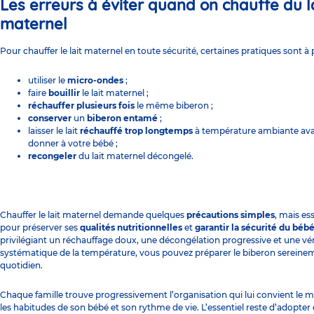
Les erreurs à éviter quand on chauffe du l
maternel
Pour chauffer le lait maternel en toute sécurité, certaines pratiques sont à 
utiliser le
micro-ondes
;
faire
bouillir
le lait maternel ;
réchauffer plusieurs fois
le même biberon ;
conserver
un
biberon entamé
;
laisser le lait
réchauffé trop longtemps
à température ambiante ava
donner à votre bébé ;
recongeler
du lait maternel décongelé.
Chauffer le lait maternel demande quelques
précautions simples
, mais ess
pour préserver ses
qualités nutritionnelles
et
garantir la sécurité du béb
privilégiant un réchauffage doux, une décongélation progressive et une vér
systématique de la température, vous pouvez préparer le biberon sereine
quotidien.
Chaque famille trouve progressivement l’organisation qui lui convient le m
les habitudes de son bébé et son rythme de vie. L’essentiel reste d’adopter