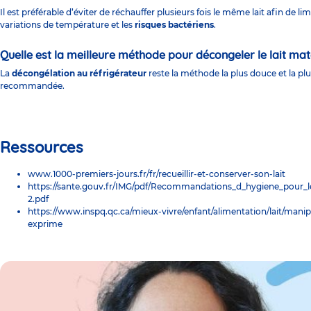
Il est préférable d’éviter de réchauffer plusieurs fois le même lait afin de lim
variations de température et les
risques bactériens
.
Quelle est la meilleure méthode pour décongeler le lait mat
La
décongélation au réfrigérateur
reste la méthode la plus douce et la pl
recommandée.
Ressources
www.1000-premiers-jours.fr/fr/recueillir-et-conserver-son-lait
https://sante.gouv.fr/IMG/pdf/Recommandations_d_hygiene_pour_l
2.pdf
https://www.inspq.qc.ca/mieux-vivre/enfant/alimentation/lait/manipu
exprime