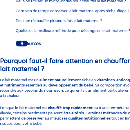
Peut-on utiliser un micro-ondes pour chauffer le lait maternel ?
Combien de temps conserver le lait maternel après réchauffage ?
Peut-on réchauffer plusieurs fois le lait maternel ?
Quelle est la meilleure méthode pour décongeler le lait maternel 
Ressources
Pourquoi faut-il faire attention en chauffan
lait maternel ?
Le lait maternel est un
aliment
naturellement
riche en
vitamines
,
anticor
et
nutriments
essentiels au
développement du bébé
. Sa composition évo
répondre aux besoins du nourrisson, ce qui en fait un aliment particulière
à la chaleur.
Lorsque le lait maternel est
chauffé trop rapidement
ou à une températur
élevée, certains nutriments peuvent être
altérés
. Certaines
méthodes de c
permettent de
préserver
au mieux ses
qualités nutritionnelles
tout en lim
risques pour votre bébé.