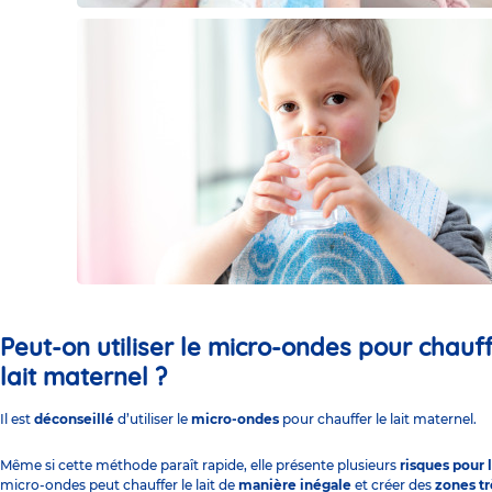
Peut-on utiliser le micro-ondes pour chauff
lait maternel ?
Il est
déconseillé
d’utiliser le
micro-ondes
pour chauffer le lait maternel.
Même si cette méthode paraît rapide, elle présente plusieurs
risques pour 
micro-ondes peut chauffer le lait de
manière inégale
et créer des
zones t