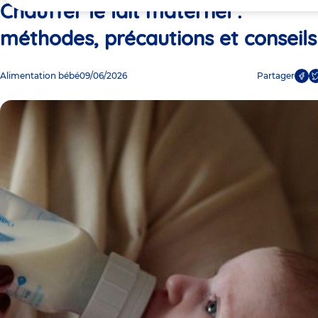
ici
Chauffer le lait maternel :
méthodes, précautions et conseils
Alimentation bébé
09/06/2026
Partager