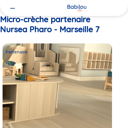
Vous
Accueil
Nursea Pharo - Marseille 7
êtes
ici
Micro-crèche partenaire
Nursea Pharo - Marseille 7
Partenaire