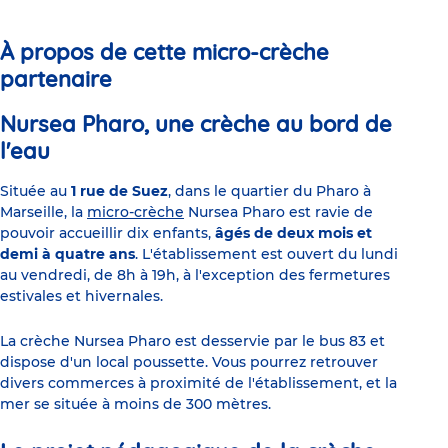
slide
slide
slide
slide
slide
slide
1
2
3
4
5
6
À propos de cette micro-crèche
partenaire
Nursea Pharo, une crèche au bord de
l'eau
Située au
1 rue de Suez
, dans le quartier du Pharo à
Marseille, la
micro-crèche
Nursea Pharo est ravie de
pouvoir accueillir dix enfants,
âgés de deux mois et
demi à quatre ans
. L'établissement est ouvert du lundi
au vendredi, de 8h à 19h, à l'exception des fermetures
estivales et hivernales.
La crèche Nursea Pharo est desservie par le bus 83 et
dispose d'un local poussette. Vous pourrez retrouver
divers commerces à proximité de l'établissement, et la
mer se située à moins de 300 mètres.