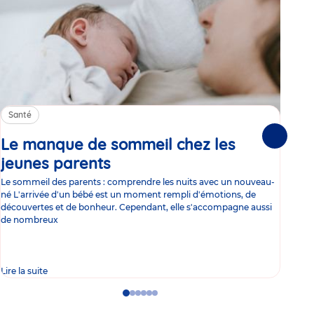
Santé
Sa
Le manque de sommeil chez les
Gr
Suivante
jeunes parents
Article
co
Le sommeil des parents : comprendre les nuits avec un nouveau-
Les 
né L'arrivée d'un bébé est un moment rempli d'émotions, de
les 
découvertes et de bonheur. Cependant, elle s'accompagne aussi
l'es
de nombreux
gast
Lire la suite
Lire 
Go
Go
Go
Go
Go
Go
to
to
to
to
to
to