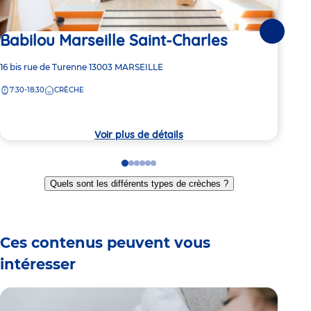
Babilou Marseille Saint-Charles
Suivante
2 pl
Ba
Adresse
16 bis rue de Turenne
13003
MARSEILLE
de
7:30-18:30
CRÈCHE
Adre
27/2
la
de
crèche
7:
la
crèc
Voir plus de détails
Go
Go
Go
Go
Go
Go
to
to
to
to
to
to
Quels sont les différents types de crèches ?
slide
slide
slide
slide
slide
slide
1
2
3
4
5
6
Ces contenus peuvent vous
intéresser