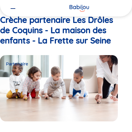
Vous
Accueil
Les Drôles de Coquins - La maison des enfants - La Frette s
êtes
ici
Crèche partenaire Les Drôles
de Coquins - La maison des
enfants - La Frette sur Seine
Partenaire