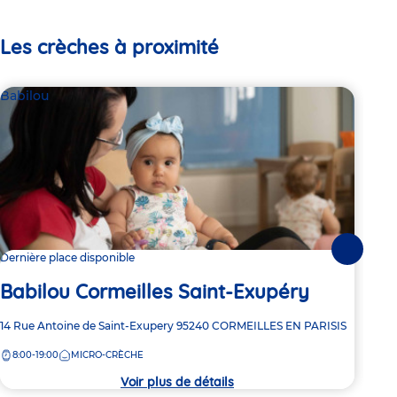
Les crèches à proximité
Babilou
Bab
Suivante
Dernière place disponible
2 pl
Babilou Cormeilles Saint-Exupéry
Ba
Adresse
14 Rue Antoine de Saint-Exupery
95240
CORMEILLES EN PARISIS
Adre
3 bi
de
de
8:00-19:00
MICRO-CRÈCHE
8:
la
la
crèche
crèc
Voir plus de détails