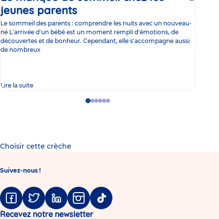
jeunes parents
Article
co
Le sommeil des parents : comprendre les nuits avec un nouveau-
Les 
né L'arrivée d'un bébé est un moment rempli d'émotions, de
les 
découvertes et de bonheur. Cependant, elle s'accompagne aussi
l'es
de nombreux
gast
Lire la suite
Lire 
Go
Go
Go
Go
Go
Go
to
to
to
to
to
to
slide
slide
slide
slide
slide
slide
1
2
3
4
5
6
Choisir cette crèche
Suivez-nous !
Facebook
Twitter
Linkedin
Instagram
Tiktok
Recevez notre newsletter