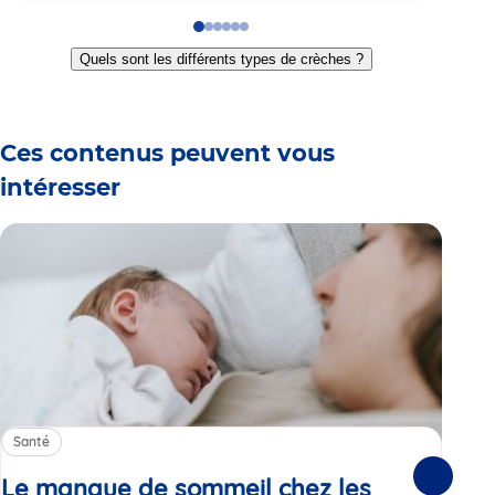
Go
Go
Go
Go
Go
Go
to
to
to
to
to
to
Quels sont les différents types de crèches ?
slide
slide
slide
slide
slide
slide
1
2
3
4
5
6
Ces contenus peuvent vous
intéresser
Santé
Sa
Le manque de sommeil chez les
Gr
Suivante