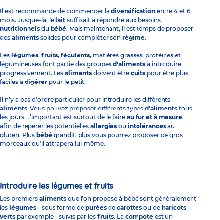
Il est recommandé de commencer la
diversification
entre 4 et 6
mois. Jusque-là, le
lait
suffisait à répondre aux besoins
nutritionnels
du
bébé
. Mais maintenant, il est temps de proposer
des
aliments
solides pour compléter son
régime
.
Les
légumes
,
fruits
,
féculents
, matières grasses, protéines et
légumineuses font partie des groupes
d'aliments
à introduire
progressivement. Les
aliments
doivent être
cuits
pour être plus
faciles à
digérer
pour le petit.
Il n’y a pas d’ordre particulier pour introduire les différents
aliments
. Vous pouvez proposer différents types
d’aliments
tous
les jours. L’important est surtout de le faire
au fur et à mesure
,
afin de repérer les potentielles
allergies
ou
intolérances
au
gluten. Plus
bébé
grandit, plus vous pourrez proposer de gros
morceaux qu'il attrapera lui-même.
Introduire les légumes et fruits
Les premiers
aliments
que l’on propose à bébé sont généralement
les
légumes
- sous forme de
purées
de
carottes
ou de
haricots
verts
par exemple - suivis par les
fruits
. La
compote
est un