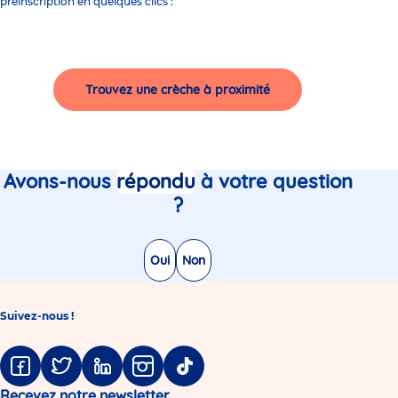
préinscription en quelques clics :
Trouvez une crèche à proximité
Avons-nous
répondu
à votre question
?
Oui
Non
Suivez-nous !
Facebook
Twitter
Linkedin
Instagram
Tiktok
Recevez notre newsletter