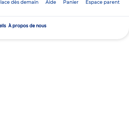
lace dès demain
Aide
Panier
crèche(s)
Espace parent
sélectionnée(s)
ils
À propos de nous