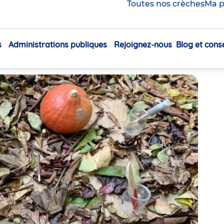
omment initier les
Toutes nos crèches
Ma p
âge ?
s
Administrations publiques
Rejoignez-nous
Blog et conse
Navigation
Partager
principale