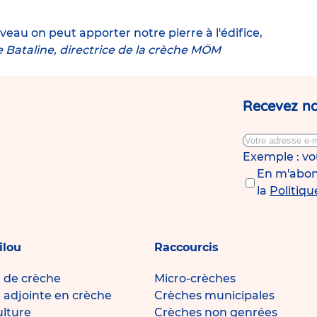
eau on peut apporter notre pierre à l'édifice,
 Bataline, directrice de la crèche MÖM
Recevez no
Exemple : v
En m'abonn
la
Politiqu
ilou
Raccourcis
e de crèche
Micro-crèches
e adjointe en crèche
Crèches municipales
ulture
Crèches non genrées