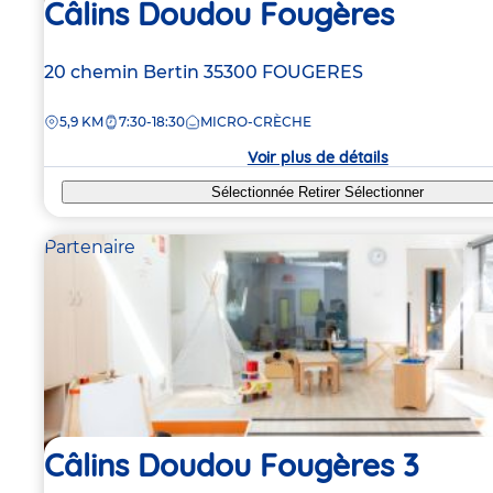
Câlins Doudou Fougères
Adresse
20 chemin Bertin
35300
FOUGERES
de
DISTANCE
5,9 KM
7:30-18:30
MICRO-CRÈCHE
la
crèche
Voir plus de détails
Sélectionnée
Retirer
Sélectionner
Partenaire
Câlins Doudou Fougères 3