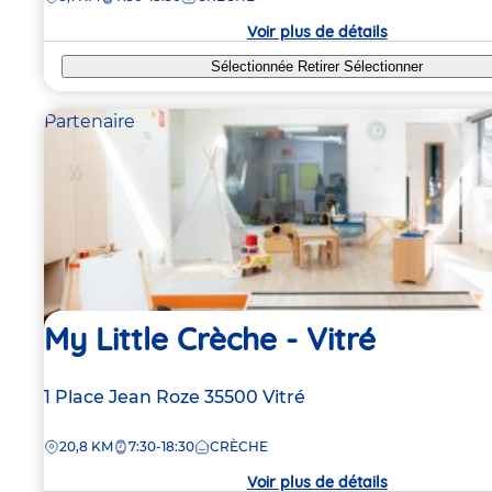
crèche
Voir plus de détails
Sélectionnée
Retirer
Sélectionner
Partenaire
My Little Crèche - Vitré
Adresse
1 Place Jean Roze
35500
Vitré
de
DISTANCE
20,8 KM
7:30-18:30
CRÈCHE
la
crèche
Voir plus de détails