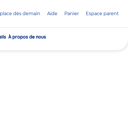
place dès demain
Aide
Panier
crèche(s)
Espace parent
sélectionnée(s)
ils
À propos de nous
30
30