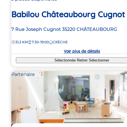
Babilou Châteaubourg Cugnot
Adresse
7 Rue Joseph Cugnot
35220
CHÂTEAUBOURG
de
DISTANCE
31,3 KM
7:30-19:00
CRÈCHE
la
crèche
Voir plus de détails
Sélectionnée
Retirer
Sélectionner
Partenaire