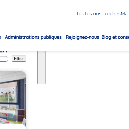
Selle-En-Luitré
Toutes nos crèches
Ma 
s
Administrations publiques
Rejoignez-nous
Blog et conse
Navigation
En-
principale
Filtrer