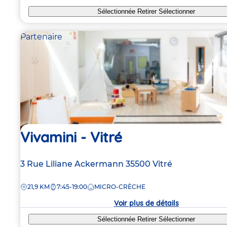
Sélectionnée
Retirer
Sélectionner
Partenaire
Vivamini - Vitré
Adresse
3 Rue Liliane Ackermann
35500
Vitré
de
DISTANCE
21,9 KM
7:45-19:00
MICRO-CRÈCHE
la
crèche
Voir plus de détails
Sélectionnée
Retirer
Sélectionner