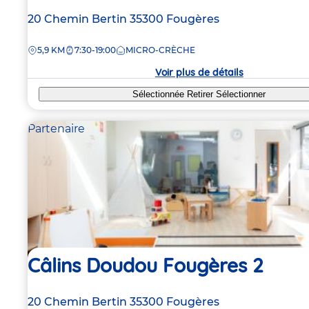
Adresse
20 Chemin Bertin
35300
Fougères
de
DISTANCE
5,9 KM
7:30-19:00
MICRO-CRÈCHE
la
crèche
Voir plus de détails
Sélectionnée
Retirer
Sélectionner
Partenaire
Câlins Doudou Fougères 2
Adresse
20 Chemin Bertin
35300
Fougères