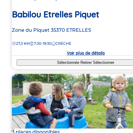
Babilou Etrelles Piquet
Adresse
Zone du Piquet
35370
ETRELLES
de
DISTANCE
27,3 KM
7:30-19:30
CRÈCHE
la
crèche
Voir plus de détails
Sélectionnée
Retirer
Sélectionner
Babilou
3 places disponibles