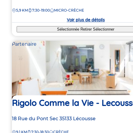
de
DISTANCE
5,9 KM
7:30-19:00
MICRO-CRÈCHE
la
crèche
Voir plus de détails
Sélectionnée
Retirer
Sélectionner
Partenaire
Rigolo Comme la Vie - Lecouss
Adresse
18 Rue du Pont Sec
35133
Lécousse
de
DISTANCE
9,1 KM
7:30-18:30
CRÈCHE
la