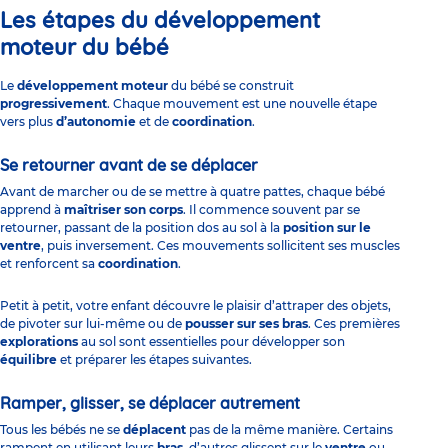
Les étapes du développement
moteur du bébé
Le
développement moteur
du bébé se construit
progressivement
. Chaque mouvement est une nouvelle étape
vers plus
d’autonomie
et de
coordination
.
Se retourner avant de se déplacer
Avant de
marcher
ou de se mettre à quatre pattes, chaque bébé
apprend à
maîtriser son corps
. Il commence souvent par se
retourner, passant de la position dos au sol à la
position sur le
ventre
, puis inversement. Ces mouvements sollicitent ses muscles
et renforcent sa
coordination
.
Petit à petit, votre enfant découvre le plaisir d’attraper des objets,
de pivoter sur lui-même ou de
pousser sur ses bras
. Ces premières
explorations
au sol sont essentielles pour développer son
équilibre
et préparer les étapes suivantes.
Ramper, glisser, se déplacer autrement
Tous les bébés ne se
déplacent
pas de la même manière. Certains
rampent en utilisant leurs
bras
, d’autres glissent sur le
ventre
ou