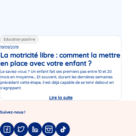
Education positive
19/09/2019
La motricité libre : comment la mettre
en place avec votre enfant ?
Video
Le saviez-vous ? Un enfant fait ses premiers pas entre 10 et 20
mois en moyenne… Et souvent, durant les dernières semaines
précédant cette étape, il est déjà capable de se tenir debout en
s'agrippant
Lire la suite
La
motricité
libre
:
Suivez-nous !
comment
la
mettre
en
Facebook
Twitter
Linkedin
Instagram
Tiktok
place