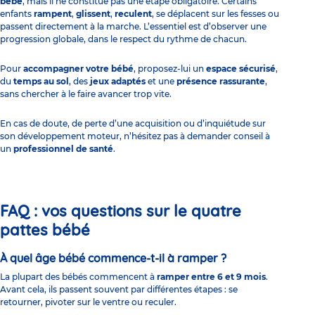
bébé
, mais il ne constitue pas une étape obligatoire. Certains
enfants
rampent
,
glissent
,
reculent
, se déplacent sur les fesses ou
passent directement à la marche. L’essentiel est d’observer une
progression globale, dans le respect du rythme de chacun.
Pour
accompagner votre bébé
, proposez-lui un
espace sécurisé
,
du
temps au sol
, des
jeux adaptés
et une
présence rassurante
,
sans chercher à le faire avancer trop vite.
En cas de doute, de perte d’une acquisition ou d’inquiétude sur
son développement moteur, n’hésitez pas à demander conseil à
un
professionnel de santé
.
FAQ : vos questions sur le quatre
pattes bébé
À quel âge bébé commence-t-il à ramper ?
La plupart des bébés commencent à
ramper entre 6 et 9 mois
.
Avant cela, ils passent souvent par différentes étapes : se
retourner, pivoter sur le ventre ou reculer.