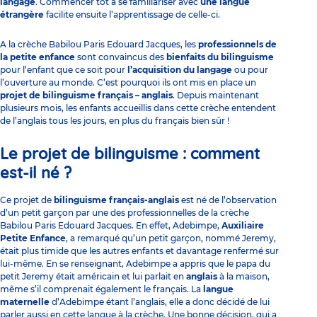
langage
. Commencer tôt à se familiariser avec
une langue
étrangère
facilite ensuite l’apprentissage de celle-ci.
A la crèche
Babilou Paris Edouard Jacques
, les
professionnels de
la petite enfance
sont convaincus des
bienfaits du bilinguisme
pour l’enfant que ce soit pour
l’acquisition du langage
ou pour
l’ouverture au monde. C’est pourquoi ils ont mis en place un
projet de bilinguisme français – anglais
. Depuis maintenant
plusieurs mois, les enfants accueillis dans cette crèche entendent
de l’anglais tous les jours, en plus du français bien sûr !
Le projet de bilinguisme : comment
est-il né ?
Ce projet de
bilinguisme français-anglais
est né de l’observation
d’un petit garçon par une des professionnelles de la crèche
Babilou Paris Edouard Jacques. En effet, Adebimpe,
Auxiliaire
Petite Enfance
, a remarqué qu’un petit garçon, nommé Jeremy,
était plus timide que les autres enfants et davantage renfermé sur
lui-même. En se renseignant, Adebimpe a appris que le papa du
petit Jeremy était américain et lui parlait en
anglais
à la maison,
même s’il comprenait également le français. La
langue
maternelle
d’Adebimpe étant l’anglais, elle a donc décidé de lui
parler aussi en cette langue à la crèche. Une bonne décision, qui a