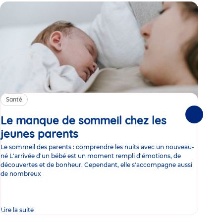
Santé
Sa
Le manque de sommeil chez les
Gr
Suivante
jeunes parents
Article
co
Le sommeil des parents : comprendre les nuits avec un nouveau-
Les 
né L'arrivée d'un bébé est un moment rempli d'émotions, de
les 
découvertes et de bonheur. Cependant, elle s'accompagne aussi
l'es
de nombreux
gast
Lire la suite
Lire 