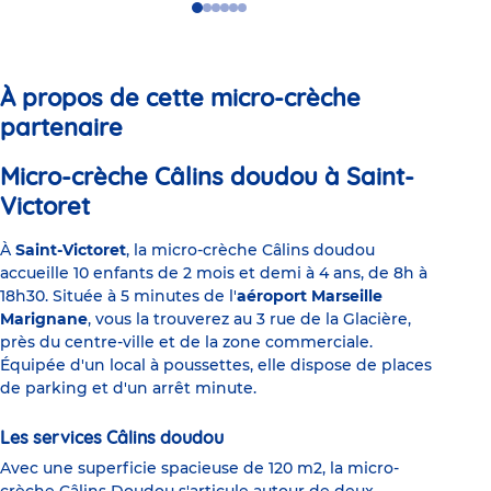
Go
Go
Go
Go
Go
Go
to
to
to
to
to
to
slide
slide
slide
slide
slide
slide
1
2
3
4
5
6
À propos de cette micro-crèche
partenaire
Micro-crèche Câlins doudou à Saint-
Victoret
À
Saint-Victoret
, la micro-crèche Câlins doudou
accueille 10 enfants de 2 mois et demi à 4 ans, de 8h à
18h30. Située à 5 minutes de l'
aéroport Marseille
Marignane
, vous la trouverez au 3 rue de la Glacière,
près du centre-ville et de la zone commerciale.
Équipée d'un local à poussettes, elle dispose de places
de parking et d'un arrêt minute.
Les services Câlins doudou
Avec une superficie spacieuse de 120 m2, la micro-