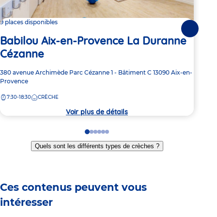
L'O
9 places disponibles
Suivante
Babilou Aix-en-Provence La Duranne
Adre
23 
Cézanne
de
7:
la
crèc
Adresse
380 avenue Archimède
Parc Cézanne 1 - Bâtiment C
13090
Aix-en-
de
Provence
la
7:30-18:30
CRÈCHE
crèche
Voir plus de détails
Go
Go
Go
Go
Go
Go
to
to
to
to
to
to
Quels sont les différents types de crèches ?
slide
slide
slide
slide
slide
slide
1
2
3
4
5
6
Ces contenus peuvent vous
intéresser