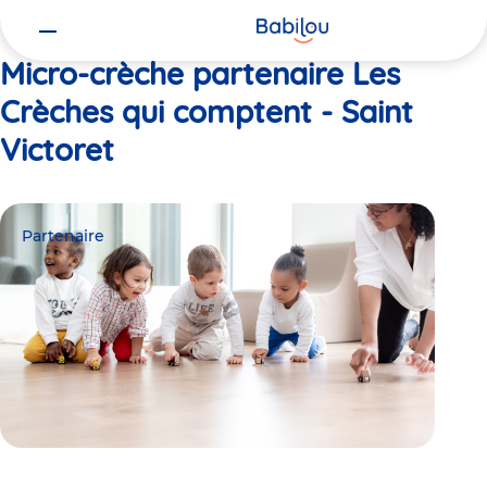
Vous
Accueil
Les Crèches qui comptent - Saint Victoret
êtes
ici
Micro-crèche partenaire Les
Crèches qui comptent - Saint
Victoret
Partenaire