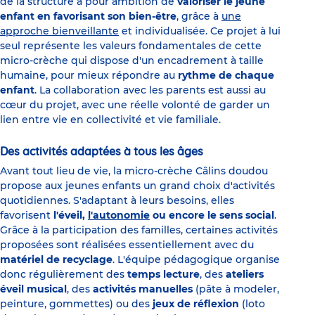
de la structure a pour ambition de
valoriser le jeune
enfant en favorisant son bien-être
, grâce à
une
approche bienveillante
et individualisée. Ce projet à lui
seul représente les valeurs fondamentales de cette
micro-crèche qui dispose d'un encadrement à taille
humaine, pour mieux répondre au
rythme de chaque
enfant
. La collaboration avec les parents est aussi au
cœur du projet, avec une réelle volonté de garder un
lien entre vie en collectivité et vie familiale.
Des activités adaptées à tous les âges
Avant tout lieu de vie, la micro-crèche Câlins doudou
propose aux jeunes enfants un grand choix d'activités
quotidiennes. S'adaptant à leurs besoins, elles
favorisent
l'éveil,
l'autonomie
ou encore le sens social
.
Grâce à la participation des familles, certaines activités
proposées sont réalisées essentiellement avec du
matériel de recyclage
. L'équipe pédagogique organise
donc régulièrement des
temps lecture
, des
ateliers
éveil musical
, des
activités manuelles
(pâte à modeler,
peinture, gommettes) ou des
jeux de réflexion
(loto