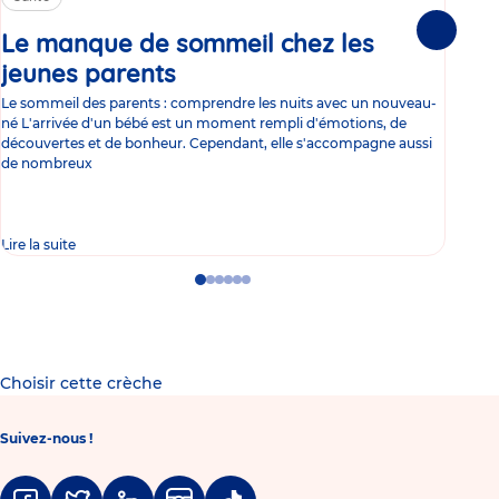
Le manque de sommeil chez les
Gr
Suivante
jeunes parents
Article
co
Le sommeil des parents : comprendre les nuits avec un nouveau-
Les 
né L'arrivée d'un bébé est un moment rempli d'émotions, de
les 
découvertes et de bonheur. Cependant, elle s'accompagne aussi
l'es
de nombreux
gast
Lire la suite
Lire 
Go
Go
Go
Go
Go
Go
to
to
to
to
to
to
slide
slide
slide
slide
slide
slide
1
2
3
4
5
6
Choisir cette crèche
Suivez-nous !