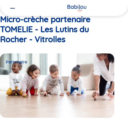
Vous
Accueil
TOMELIE - Les Lutins du Rocher - Vitrolles
êtes
ici
Micro-crèche partenaire
TOMELIE - Les Lutins du
Rocher - Vitrolles
Partenaire