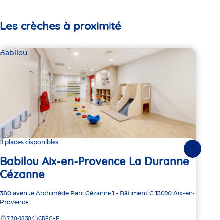
Les crèches à proximité
Babilou
Par
L'O
9 places disponibles
Suivante
Babilou Aix-en-Provence La Duranne
Adre
23 
Cézanne
de
7:
la
crèc
Adresse
380 avenue Archimède
Parc Cézanne 1 - Bâtiment C
13090
Aix-en-
de
Provence
la
7:30-18:30
CRÈCHE
crèche