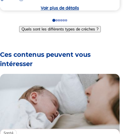
Voir plus de détails
Go
Go
Go
Go
Go
Go
to
to
to
to
to
to
Quels sont les différents types de crèches ?
slide
slide
slide
slide
slide
slide
1
2
3
4
5
6
Ces contenus peuvent vous
intéresser
Santé
Sa