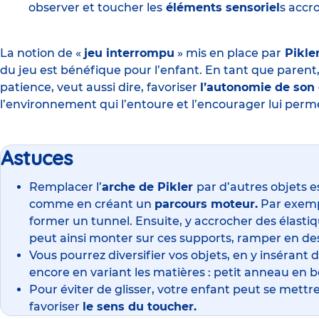
observer et toucher les
éléments sensoriel
s accr
La notion de «
jeu interrompu
» mis en place par
Pikle
du jeu est bénéfique pour l’enfant. En tant que parent,
patience, veut aussi dire,
favoriser
l’autonomie de son 
l’environnement qui l’entoure et l’
encourager
lui perme
Astuces
Remplacer l’
arche de Pikler
par d’autres objets es
comme en créant un
parcours moteur.
Par exempl
former un tunnel. Ensuite, y accrocher des élastiqu
peut ainsi monter sur ces supports, ramper en de
Vous pourrez diversifier vos objets, en y insérant 
encore en variant les matières : petit anneau en b
Pour éviter de glisser, votre enfant peut se mett
favoriser
le sens du toucher.