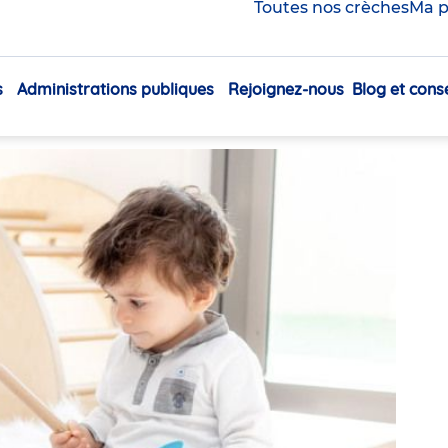
 Pikler : une activité
Toutes nos crèches
Ma p
ace !
s
Administrations publiques
Rejoignez-nous
Blog et conse
Navigation
Partager
principale