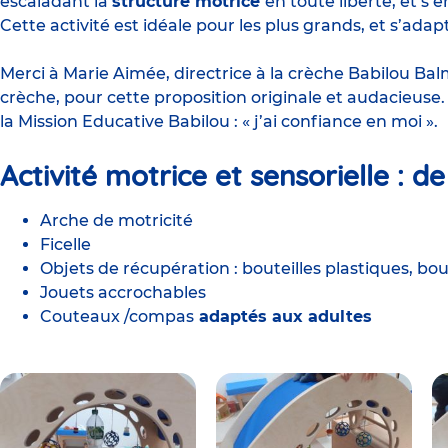
escaladant la
structure motrice
en toute liberté, et s
Cette activité est idéale pour les plus grands, et s’ada
Merci à Marie Aimée, directrice à la
crèche Babilou Bal
crèche, pour cette proposition originale et audacieuse. 
la
Mission Educative Babilou
: « j’ai confiance en moi ».
Activité motrice et sensorielle :
de
Arche de motricité
Ficelle
Objets de récupération : bouteilles plastiques, bo
Jouets accrochables
Couteaux /compas
adaptés aux adultes