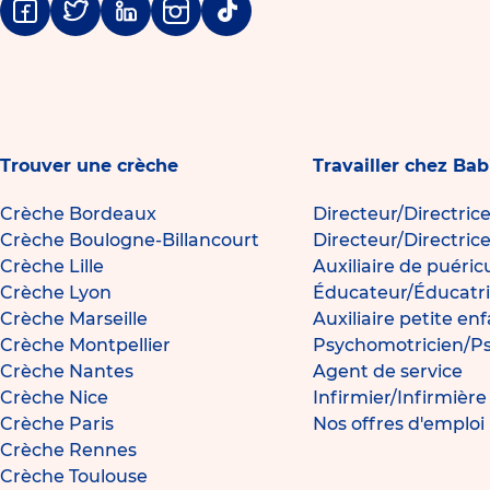
Facebook
Twitter
Linkedin
Instagram
Tiktok
Trouver une crèche
Travailler chez Bab
Crèche Bordeaux
Directeur/Directric
Crèche Boulogne-Billancourt
Directeur/Directric
Crèche Lille
Auxiliaire de puéric
Crèche Lyon
Éducateur/Éducatri
Crèche Marseille
Auxiliaire petite en
Crèche Montpellier
Psychomotricien/P
Crèche Nantes
Agent de service
Crèche Nice
Infirmier/Infirmièr
Crèche Paris
Nos offres d'emploi
Crèche Rennes
Crèche Toulouse