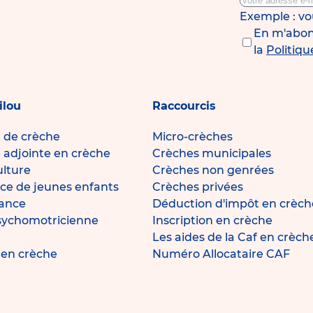
Exemple : v
En m'abonn
la
Politiqu
ilou
Raccourcis
e de crèche
Micro-crèches
e adjointe en crèche
Crèches municipales
ulture
Crèches non genrées
ce de jeunes enfants
Crèches privées
fance
Déduction d'impôt en crèch
sychomotricienne
Inscription en crèche
Les aides de la Caf en crèch
e en crèche
Numéro Allocataire CAF