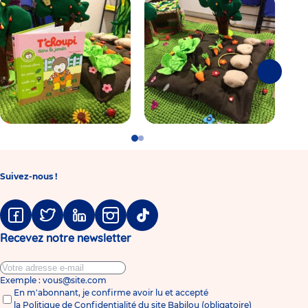
Suivante
Go
Go
to
to
slide
slide
1
2
Suivez-nous !
Facebook
Twitter
Linkedin
Instagram
Tiktok
Recevez notre newsletter
Exemple : vous@site.com
En m'abonnant, je confirme avoir lu et accepté
la
Politique de Confidentialité du site Babilou
(obligatoire)