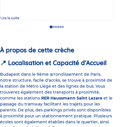
Lire la suite
Lire 
Go
Go
Go
Go
Go
Go
to
to
to
to
to
to
slide
slide
slide
slide
slide
slide
1
2
3
4
5
6
À propos de cette crèche
📍 Localisation et Capacité d'Accueil
Budapest dans le 9ème arrondissement de Paris,
notre structure, facile d’accès, se trouve à proximité de
la station de Métro Liège et des lignes de bus. Vous
trouverez également des transports à proximité,
comme les stations
RER Haussmann Saint Lazare
et le
passage du tramway facilitant les trajets pour les
parents. De plus, des parkings privés sont disponibles
à proximité pour un stationnement pratique. Plusieurs
écoles sont également établies dans le quartier, ainsi