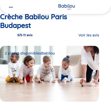
Vous
Accueil
Babilou Paris Budapest
êtes
ici
Crèche Babilou Paris
Budapest
Voir les avis
5/5
-
11 avis
2 places disponibles
Babilou