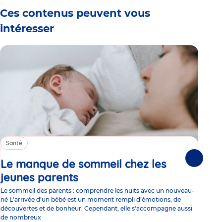
Ces contenus peuvent vous
intéresser
Santé
Sa
Le manque de sommeil chez les
Gr
Suivante
jeunes parents
Article
co
Le sommeil des parents : comprendre les nuits avec un nouveau-
Les 
né L'arrivée d'un bébé est un moment rempli d'émotions, de
les 
découvertes et de bonheur. Cependant, elle s'accompagne aussi
l'es
de nombreux
gast