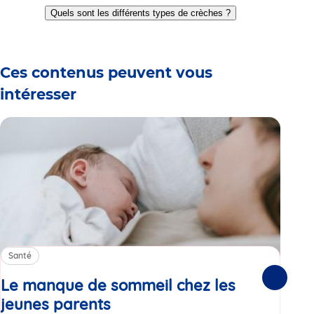
to
to
to
to
to
to
to
Quels sont les différents types de crèches ?
slide
slide
slide
slide
slide
slide
slide
1
2
3
4
5
6
7
Ces contenus peuvent vous
intéresser
Santé
Sa
Le manque de sommeil chez les
Gr
Suivante
jeunes parents
Article
co