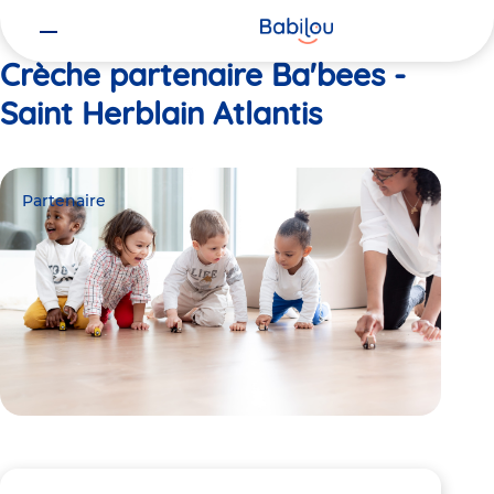
Vous
Accueil
Ba'bees - Saint Herblain Atlantis
êtes
ici
Crèche partenaire Ba'bees -
Saint Herblain Atlantis
Partenaire