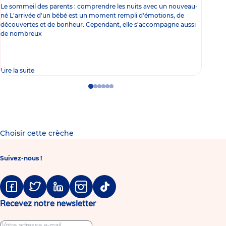
Le sommeil des parents : comprendre les nuits avec un nouveau-
Les 
né L'arrivée d'un bébé est un moment rempli d'émotions, de
les 
découvertes et de bonheur. Cependant, elle s'accompagne aussi
l'es
de nombreux
gast
Lire la suite
Lire 
Go
Go
Go
Go
Go
Go
to
to
to
to
to
to
slide
slide
slide
slide
slide
slide
1
2
3
4
5
6
Choisir cette crèche
Suivez-nous !
Facebook
Twitter
Linkedin
Instagram
Tiktok
Recevez notre newsletter