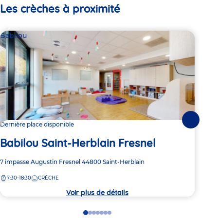
Les crèches à proximité
Babilou
Bab
Suivante
Dernière place disponible
Dern
Babilou Saint-Herblain Fresnel
Ba
Adresse
7 impasse Augustin Fresnel
44800
Saint-Herblain
Adre
23 R
de
de
7:30-18:30
CRÈCHE
7:
la
la
crèche
crèc
Voir plus de détails
Go
Go
Go
Go
Go
Go
Go