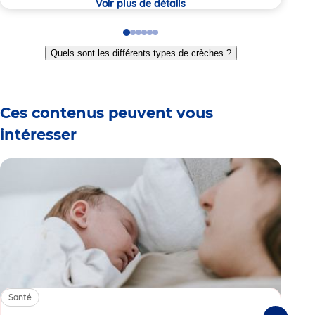
Voir plus de détails
Go
Go
Go
Go
Go
Go
to
to
to
to
to
to
Quels sont les différents types de crèches ?
slide
slide
slide
slide
slide
slide
1
2
3
4
5
6
Ces contenus peuvent vous
intéresser
Santé
Sa