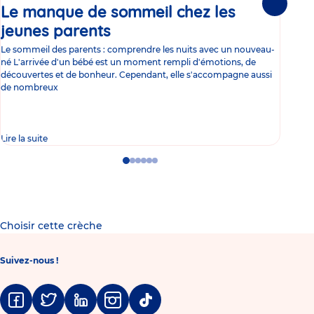
Le manque de sommeil chez les
Gr
Suivante
jeunes parents
Article
co
Le sommeil des parents : comprendre les nuits avec un nouveau-
Les 
né L'arrivée d'un bébé est un moment rempli d'émotions, de
les 
découvertes et de bonheur. Cependant, elle s'accompagne aussi
l'es
de nombreux
gast
Lire la suite
Lire 
Go
Go
Go
Go
Go
Go
to
to
to
to
to
to
slide
slide
slide
slide
slide
slide
1
2
3
4
5
6
Choisir cette crèche
Suivez-nous !
Facebook
Twitter
Linkedin
Instagram
Tiktok