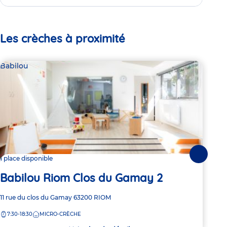
Les crèches à proximité
Babilou
Bab
Suivante
1 place disponible
1 pl
Babilou Riom Clos du Gamay 2
Ba
Adresse
11 rue du clos du Gamay
63200
RIOM
Adre
1 ru
de
de
7:30-18:30
MICRO-CRÈCHE
7:
la
la
crèche
crèc