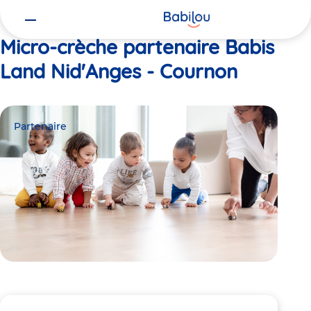
Vous
Accueil
Babis Land Nid'Anges - Cournon
êtes
ici
Micro-crèche partenaire Babis
Land Nid'Anges - Cournon
Partenaire