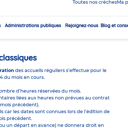
Toutes nos crèches
Ma p
pour ma place en
s
Administrations publiques
Rejoignez-nous
Blog et conse
Navigation
principale
classiques
ration
des accueils réguliers s’effectue pour le
 4 du mois en cours.
 nombre d’heures réservées
du mois.
taires liées aux heures non prévues au contrat
 mois précédent).
 car les dates sont connues lors de l’édition de
mois précédent.
nt (ou un départ en avance) ne donnera droit en