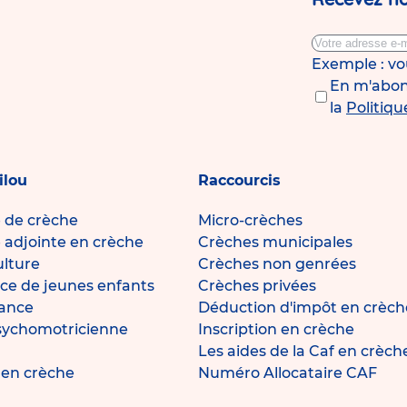
Exemple : v
En m'abonn
la
Politiqu
ilou
Raccourcis
e de crèche
Micro-crèches
e adjointe en crèche
Crèches municipales
ulture
Crèches non genrées
ce de jeunes enfants
Crèches privées
fance
Déduction d'impôt en crèch
sychomotricienne
Inscription en crèche
Les aides de la Caf en crèch
e en crèche
Numéro Allocataire CAF