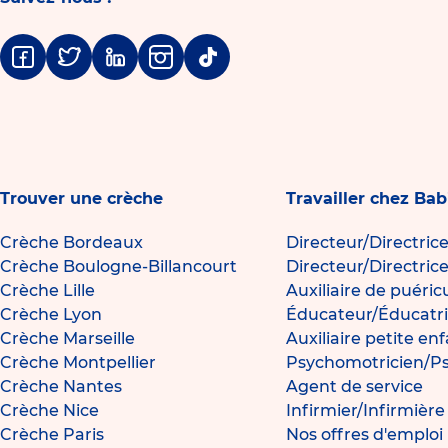
Facebook
Twitter
Linkedin
Instagram
Tiktok
Trouver une crèche
Travailler chez Bab
Crèche Bordeaux
Directeur/Directric
Crèche Boulogne-Billancourt
Directeur/Directric
Crèche Lille
Auxiliaire de puéric
Crèche Lyon
Éducateur/Éducatri
Crèche Marseille
Auxiliaire petite en
Crèche Montpellier
Psychomotricien/P
Crèche Nantes
Agent de service
Crèche Nice
Infirmier/Infirmièr
Crèche Paris
Nos offres d'emploi