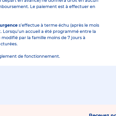
u un départ en avance) ne donnera droit en aucun
remboursement. Le paiement est à effectuer en
’urgence
s’effectue à terme échu (après le mois
t. Lorsqu’un accueil a été programmé entre la
 modifié par la famille moins de 7 jours à
acturées.
règlement de fonctionnement.
Recevez no