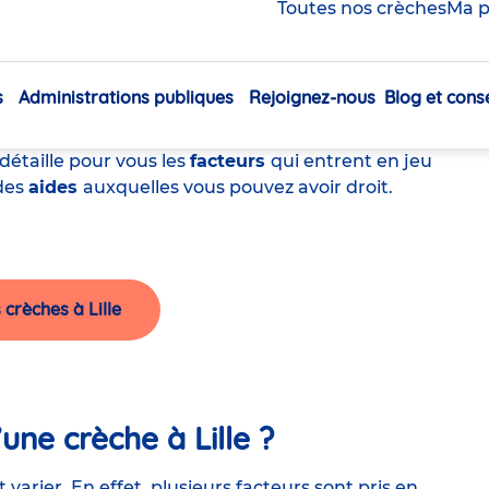
Toutes nos crèches
Ma p
he à Lille ?
s
Administrations publiques
Rejoignez-nous
Blog et conse
Navigation
. Un
coût
qu’il est parfois difficile à comprendre
principale
 détaille pour vous les
facteurs
qui entrent en jeu
 des
aides
auxquelles vous pouvez avoir droit.
crèches à Lille
une crèche à Lille ?
 varier. En effet, plusieurs facteurs sont pris en