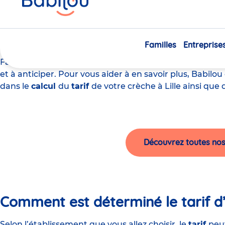
ici
Quel est le tarif d’une crèc
Familles
Entreprise
Faire garder votre enfant implique forcément un
coût
et à anticiper. Pour vous aider à en savoir plus, Babilou
dans le
calcul
du
tarif
de votre crèche à Lille ainsi que
Découvrez toutes nos 
Comment est déterminé le tarif d’
Selon l’établissement que vous allez choisir, le
tarif
peut