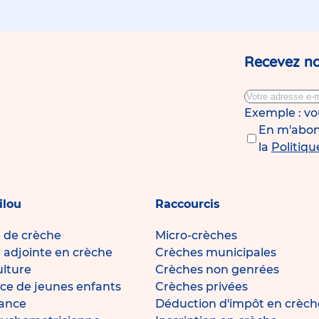
Recevez no
Exemple : v
En m'abonn
la
Politiqu
ilou
Raccourcis
e de crèche
Micro-crèches
e adjointe en crèche
Crèches municipales
ulture
Crèches non genrées
ce de jeunes enfants
Crèches privées
fance
Déduction d'impôt en crèch