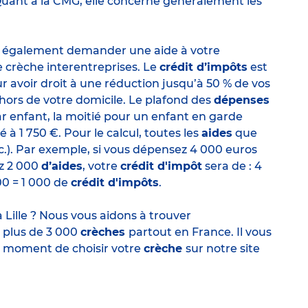
Quant à la CMG, elle concerne généralement les
ez également demander une aide à votre
e crèche interentreprises. Le
crédit d’impôts
est
r avoir droit à une réduction jusqu’à 50 % de vos
ehors de votre domicile. Le plafond des
dépenses
par enfant, la moitié pour un enfant en garde
fixé à 1 750 €. Pour le calcul, toutes les
aides
que
tc.). Par exemple, si vous dépensez 4 000 euros
z 2 000
d’aides
, votre
crédit d'impôt
sera de : 4
100 = 1 000 de
crédit d'impôts
.
à Lille ? Nous vous aidons à trouver
e plus de 3 000
crèches
partout en France. Il vous
u moment de choisir votre
crèche
sur notre site