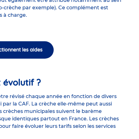
ut également être attribué notamment au sein
o-crèche par exemple). Ce complément est
s à charge.
ionnent les aides
 évolutif ?
 être révisé chaque année en fonction de divers
li par la CAF. La crèche elle-même peut aussi
les crèches municipales suivent le barème
sque identiques partout en France. Les crèches
 faire évoluer leurs tarifs selon les services