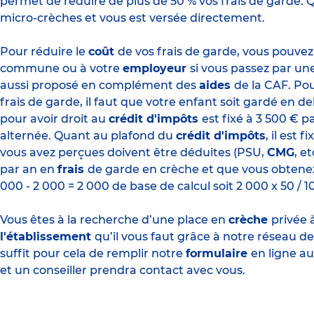
permet de réduire de plus de 50 % vos frais de garde. 
micro-crèches et vous est versée directement.
Pour réduire le
coût
de vos frais de garde, vous pouv
commune ou à votre
employeur
si vous passez par un
aussi proposé en complément des
aides
de la CAF. Pou
frais de garde, il faut que votre enfant soit gardé en d
pour avoir droit au
crédit d'impôts
est fixé à 3 500 € 
alternée. Quant au
plafond du
crédit d'impôts
, il est 
vous avez perçues doivent être déduites (PSU,
CMG
, e
par an en
frais
de garde en crèche et que vous obtene
000 - 2 000 = 2 000 de base de calcul soit 2 000 x 50 / 
Vous êtes à la recherche d’une place en
crèche
privée 
l'établissement
qu’il vous faut grâce à notre réseau d
suffit pour cela de remplir notre
formulaire
en ligne a
et un conseiller prendra contact avec vous.