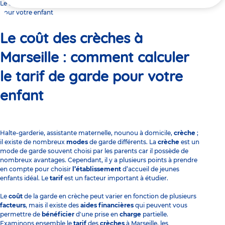
ici
Le coût des crèches à Marseille : comment calculer le tarif de garde
pour votre enfant
Le coût des crèches à
Marseille : comment calculer
le tarif de garde pour votre
enfant
Halte-garderie, assistante maternelle, nounou à domicile,
crèche
;
il existe de nombreux
modes
de garde différents. La
crèche
est un
mode de garde souvent choisi par les parents car il possède de
nombreux avantages. Cependant, il y a plusieurs points à prendre
en compte pour choisir
l’établissement
d’accueil de jeunes
enfants idéal. Le
tarif
est un facteur important à étudier.
Le
coût
de la garde en crèche peut varier en fonction de plusieurs
facteurs
, mais il existe des
aides financières
qui peuvent vous
permettre de
bénéficier
d'une prise en
charge
partielle.
Examinons ensemble le
tarif
des
crèches
à Marseille, les