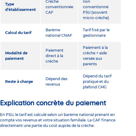
Crèche
non
Type
conventionnée
conventionné
d’établissement
CAF
PSU (souvent
micro-crèche)
Barème
Tarif fixé par le
Calcul du tarif
national CNAF
gestionnaire
Paiement à la
Paiement
Modalité de
crèche + aide
direct à la
paiement
versée aux
crèche
parents
Dépend du tarif
Dépend des
Reste à charge
pratiqué et du
revenus
plafond CMG
Explication concrète du paiement
En PSU, le tarif est calculé selon un barème national prenant en
compte vos revenus et votre situation familiale. La CAF finance
directement une partie du coût auprès de la crèche.