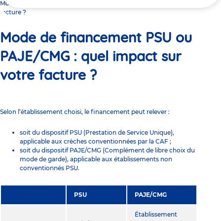
ici
Mode de financement PSU ou PAJE/CMG : quel impact sur votre
facture ?
Mode de financement PSU ou
PAJE/CMG : quel impact sur
votre facture ?
Selon l’établissement choisi, le financement peut relever :
soit du dispositif PSU (Prestation de Service Unique),
applicable aux crèches conventionnées par la CAF ;
soit du dispositif
PAJE
/
CMG
(Complément de libre choix du
mode de garde), applicable aux établissements non
conventionnés PSU.
PSU
PAJE/CMG
Établissement